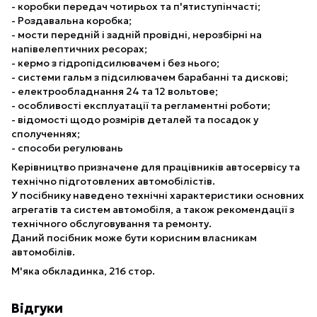
- коробки передач чотирьох та п'ятиступінчасті;
- Роздавальна коробка;
- мости передній і задній провідні, нерозбірні на
напівелептичних ресорах;
- кермо з гідропідсилювачем і без нього;
- системи гальм з підсилювачем барабанні та дискові;
- електрообладнання 24 та 12 вольтове;
- особливості експлуатації та регламентні роботи;
- відомості щодо розмірів деталей та посадок у
сполученнях;
- способи регулювань
Керівництво призначене для працівників автосервісу та
технічно підготовлених автомобілістів.
У посібнику наведено технічні характеристики основних
агрегатів та систем автомобіля, а також рекомендації з
технічного обслуговування та ремонту.
Даний посібник може бути корисним власникам
автомобілів.
М'яка обкладинка, 216 стор.
Відгуки