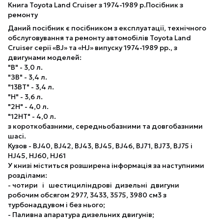
Книга Toyota Land Cruiser з 1974-1989 р.Посібник з
ремонту
Даний посібник є посібником з експлуатації, технічного
обслуговування та ремонту автомобілів Toyota Land
Cruiser серії «BJ» та «HJ» випуску 1974-1989 рр., з
двигунами моделей:
"В" - 3,0 л.
"ЗВ" - 3,4 л.
"13ВТ" - 3,4 л.
"Н" - 3,6 л.
"2Н" - 4,0 л.
"12НТ" - 4,0 л.
з короткобазними, середньобазними та довгобазними
шасі.
Кузов - BJ40, BJ42, BJ43, BJ45, BJ46, BJ71, BJ73, BJ75 і
HJ45, HJ60, HJ61
У книзі міститься розширена інформація за наступними
розділами:
- чотири і шестициліндрові дизельні двигуни
робочим обсягом 2977, 3433, 3575, 3980 см3 з
турбонаддувом і без нього;
- Паливна апаратура дизельних двигунів;