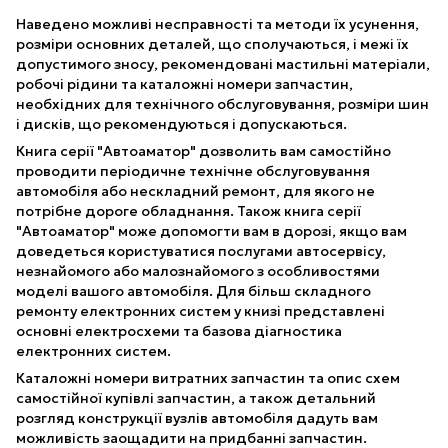
Наведено можливі несправності та методи їх усунення,
розміри основних деталей, що сполучаються, і межі їх
допустимого зносу, рекомендовані мастильні матеріали,
робочі рідини та каталожні номери запчастин,
необхідних для технічного обслуговування, розміри шин
і дисків, що рекомендуються і допускаються.
Книга серії "Автоаматор" дозволить вам самостійно
проводити періодичне технічне обслуговування
автомобіля або нескладний ремонт, для якого не
потрібне дороге обладнання. Також книга серії
"Автоаматор" може допомогти вам в дорозі, якщо вам
доведеться користуватися послугами автосервісу,
незнайомого або малознайомого з особливостями
моделі вашого автомобіля. Для більш складного
ремонту електронних систем у книзі представлені
основні електросхеми та базова діагностика
електронних систем.
Каталожні номери витратних запчастин та опис схем
самостійної купівлі запчастин, а також детальний
розгляд конструкції вузлів автомобіля дадуть вам
можливість заощадити на придбанні запчастин.