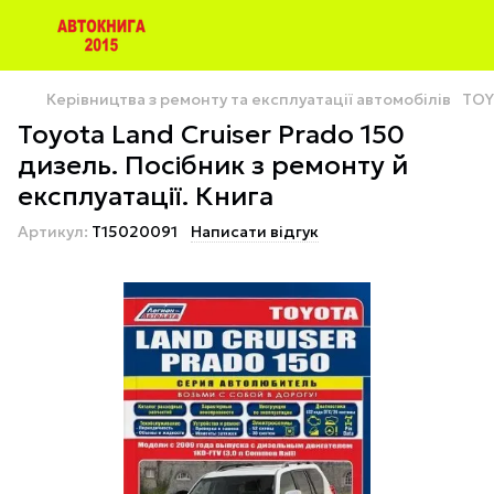
Керівництва з ремонту та експлуатації автомобілів
TOY
Toyota Land Cruiser Prado 150
дизель. Посібник з ремонту й
експлуатації. Книга
Артикул:
T15020091
Написати відгук