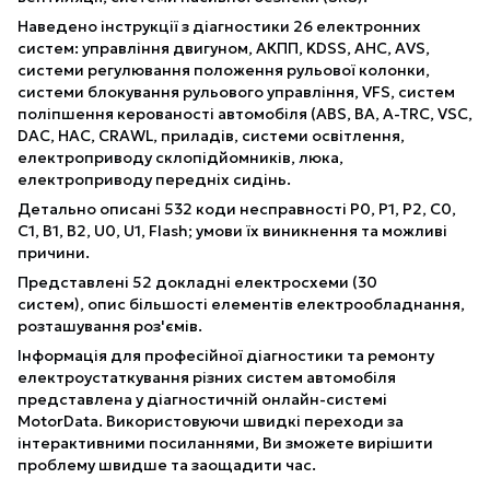
Наведено інструкції з діагностики 26 електронних
систем: управління двигуном, АКПП, KDSS, AHC, AVS,
системи регулювання положення рульової колонки,
системи блокування рульового управління, VFS, систем
поліпшення керованості автомобіля (ABS, BA, A-TRC, VSC,
DAC, HAC, CRAWL, приладів, системи освітлення,
електроприводу склопідйомників, люка,
електроприводу передніх сидінь.
Детально описані 532 коди несправності P0, P1, P2, C0,
C1, B1, B2, U0, U1, Flash; умови їх виникнення та можливі
причини.
Представлені 52 докладні електросхеми (30
систем), опис більшості елементів електрообладнання,
розташування роз'ємів.
Інформація для професійної діагностики та ремонту
електроустаткування різних систем автомобіля
представлена ​​у діагностичній онлайн-системі
MotorData. Використовуючи швидкі переходи за
інтерактивними посиланнями, Ви зможете вирішити
проблему швидше та заощадити час.