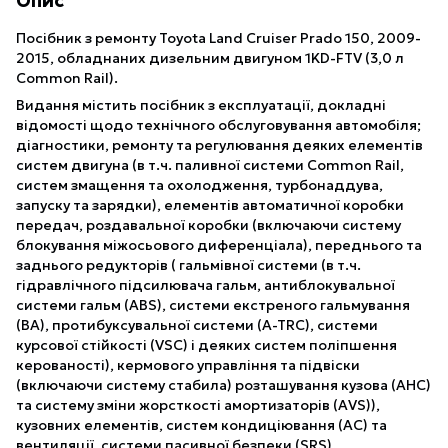
Опис
Посібник з ремонту Toyota Land Cruiser Prado 150, 2009-
2015, обладнаних дизельним двигуном 1KD-FTV (3,0 л
Common Rail).
Видання містить посібник з експлуатації, докладні
відомості щодо технічного обслуговування автомобіля;
діагностики, ремонту та регулювання деяких елементів
систем двигуна (в т.ч. паливної системи Common Rail,
систем змащення та охолодження, турбонаддува,
запуску та зарядки), елементів автоматичної коробки
передач, роздавальної коробки (включаючи систему
блокування міжосьового диференціала), переднього та
заднього редукторів ( гальмівної системи (в т.ч.
гідравлічного підсилювача гальм, антиблокувальної
системи гальм (ABS), системи екстреного гальмування
(ВА), протибуксувальної системи (A-TRC), системи
курсової стійкості (VSC) і деяких систем поліпшення
керованості), кермового управління та підвіски
(включаючи систему стабила) розташування кузова (АНС)
та систему зміни жорсткості амортизаторів (AVS)),
кузовних елементів, систем кондиціювання (АС) та
вентиляції, системи пасивної безпеки (SRS).