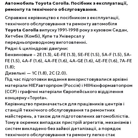
Автомобиль Toyota Corolla. Посібник з експлуатації,
ремонту та технічного обслуговування.
Справжнє керівництво є посібником з експлуатації,
технічного обслуговування та ремонту автомобіля
Toyota Corolla
випуску 1991-1998 року з кузовом Седан,
Хетчбек (Комбі), Купе та Універсал у
передньоприводному виготовленні.
Рядні 4 циліндрові двигуни:
Бензиновые – 2E (1.3), 4E-FE (1.3), 5E-FE (1.5), 5A-F (1.5), 5A-
FE (1.5), 4A-F (1.6), 4A-FE (1.6), 4A-GE (1.6), 4E-FE (1.6), 7A-FE
(1.8);
Дизельні — 1C (1.8), 2C (2.0).
Під час підготовки видання використовувалися архівні
матеріали НІЕУавторпром (Россія) і НІІНiєнформавтопром
(ССР) і графічні матеріали Європейського відділення
концерну «Toyota».
Керівництво призначається для працівників центрів і
станцій технічного обслуговування та ремонтних
майстерень, а також для підготовлених автомобілістів.
Тому в окремих випадках пристрій агрегатів, механізмів і
систем викладено без зайвої деталізації, а порядок
технічного обслуговування та ремонту легко стає