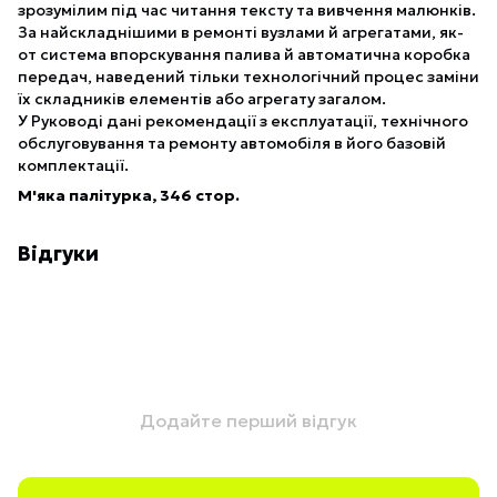
зрозумілим під час читання тексту та вивчення малюнків.
За найскладнішими в ремонті вузлами й агрегатами, як-
от система впорскування палива й автоматична коробка
передач, наведений тільки технологічний процес заміни
їх складників елементів або агрегату загалом.
У Руководі дані рекомендації з експлуатації, технічного
обслуговування та ремонту автомобіля в його базовій
комплектації.
М'яка палітурка, 346 стор.
Відгуки
Додайте перший відгук