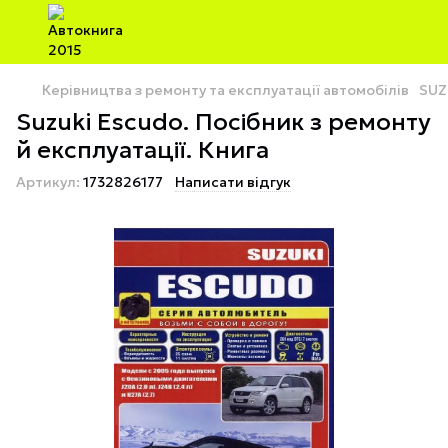
Керівництва з ремонту та експлуатації автомобілів
SUZ
Suzuki Escudo. Посібник з ремонту
й експлуатації. Книга
Артикул:
1732826177
Написати відгук