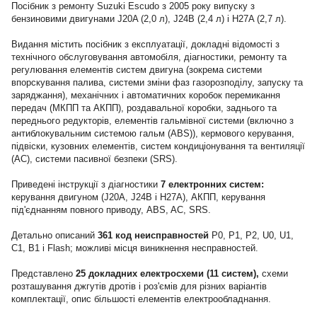
Посібник з ремонту Suzuki Escudo з 2005 року випуску з
бензиновими двигунами J20A (2,0 л), J24B (2,4 л) і H27A (2,7 л).
Видання містить посібник з експлуатації, докладні відомості з
технічного обслуговування автомобіля, діагностики, ремонту та
регулювання елементів систем двигуна (зокрема системи
впорскування палива, системи зміни фаз газорозподілу, запуску та
заряджання), механічних і автоматичних коробок перемикання
передач (МКПП та АКПП), роздавальної коробки, заднього та
переднього редукторів, елементів гальмівної системи (включно з
антиблокувальним системою гальм (ABS)), кермового керування,
підвіски, кузовних елементів, систем кондиціонування та вентиляції
(AC), системи пасивної безпеки (SRS).
Приведені інструкції з діагностики
7 електронних систем:
керування двигуном (J20A, J24B і H27A), АКПП, керування
під'єднанням повного приводу, ABS, AC, SRS.
Детально описаний
361 код неисправностей
P0, P1, P2, U0, U1,
C1, B1 і Flash; можливі місця виникнення несправностей.
Представлено
25 докладних електросхеми (11 систем),
схеми
розташування джгутів дротів і роз'ємів для різних варіантів
комплектації, опис більшості елементів електрообладнання.