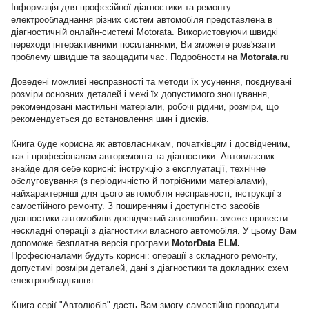
Інформація для професійної діагностики та ремонту
електрообладнання різних систем автомобіля представлена в
діагностичній онлайн-системі Motorata. Використовуючи швидкі
переходи інтерактивними посиланнями, Ви зможете розв'язати
проблему швидше та заощадити час. Подробности на
Motorata.ru
Доведені можливі несправності та методи їх усунення, поєднувані
розміри основних деталей і межі їх допустимого зношування,
рекомендовані мастильні матеріали, робочі рідини, розміри, що
рекомендується до встановлення шин і дисків.
Книга буде корисна як автовласникам, початківцям і досвідченим,
так і професіоналам авторемонта та діагностики. Автовласник
знайде для себе корисні: інструкцію з експлуатації, технічне
обслуговування (з періодичністю й потрібними матеріалами),
найхарактерніші для цього автомобіля несправності, інструкції з
самостійного ремонту. З поширенням і доступністю засобів
діагностики автомобілів досвідчений автолюбить зможе провести
нескладні операції з діагностики власного автомобіля. У цьому Вам
допоможе безплатна версія програми
MotorData ELM.
Професіоналами будуть корисні: операції з складного ремонту,
допустимі розміри деталей, дані з діагностики та докладних схем
електрообладнання.
Книга серії "Автолюбів" дасть Вам змогу самостійно проводити