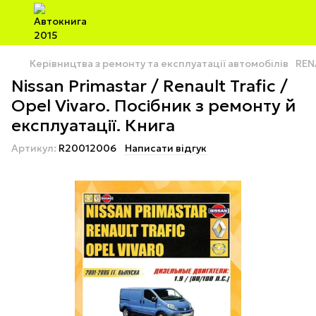
Керівництва з ремонту та експлуатації автомобілів
REN
Nissan Primastar / Renault Trafic /
Opel Vivaro. Посібник з ремонту й
експлуатації. Книга
Артикул:
R20012006
Написати відгук