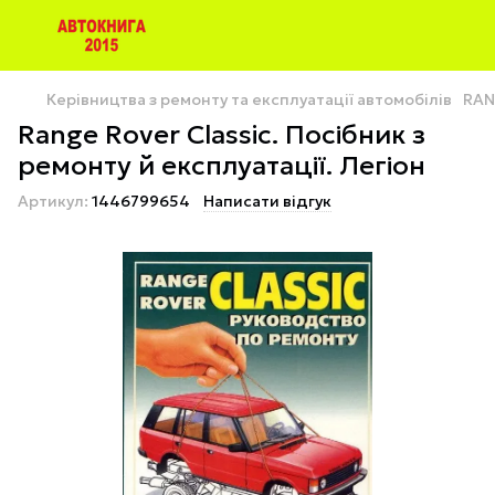
Керівництва з ремонту та експлуатації автомобілів
RAN
Range Rover Classic. Посібник з
ремонту й експлуатації. Легіон
Артикул:
1446799654
Написати відгук