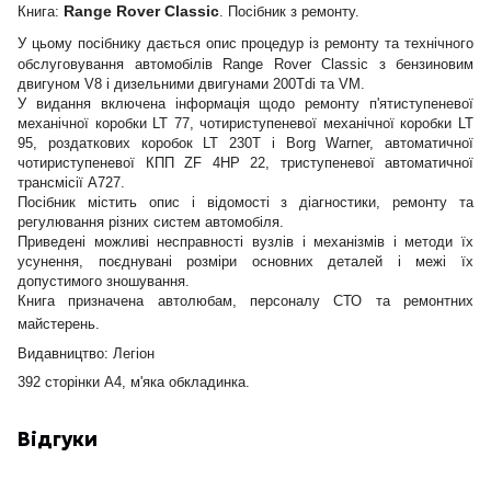
Range Rover Classic
Книга:
. Посібник з ремонту.
У цьому посібнику дається опис процедур із ремонту та технічного
обслуговування автомобілів Range Rover Classic з бензиновим
двигуном V8 і дизельними двигунами 200Tdi та VM.
У видання включена інформація щодо ремонту п'ятиступеневої
механічної коробки LT 77, чотириступеневої механічної коробки LT
95, роздаткових коробок LT 230T і Borg Warner, автоматичної
чотириступеневої КПП ZF 4HP 22, триступеневої автоматичної
трансмісії А727.
Посібник містить опис і відомості з діагностики, ремонту та
регулювання різних систем автомобіля.
Приведені можливі несправності вузлів і механізмів і методи їх
усунення, поєднувані розміри основних деталей і межі їх
допустимого зношування.
Книга призначена автолюбам, персоналу СТО та ремонтних
майстерень.
Видавництво: Легіон
392 сторінки А4, м'яка обкладинка.
Відгуки