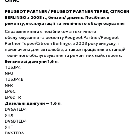
Опис
PEUGEOT PARTNER /
PEUGEOT
PARTNER TEPEE,
CITROEN
BERLINGO
з
2008 г., бензин
/ дизель
. Посібник з
ремонту, експлуатації та технічного обслуговування
Справжня книга є посібником з технічного
обслуговування та ремонту Peugeot Partner/Peugeot
Partner Tepee/Citroen Berlingo, з 2008 року випуску, і
призначена для автолюбів, а також працівників станцій
технічного обслуговування та ремонтних майстерень.
Бензинові двигуни 1,6 л.
TU5JP4
NFU
TU5JP4B
NFR
EP6C
EP6DTR
Дизельні двигуни — 1,6 л.
DV6ATED4
9HX
DV6BTED4
9HT
DV6TED4