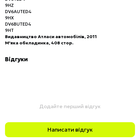
9HZ
DV6AUTED4
9HX
DV6BUTED4
9HT
Видавництво Атласи автомобілів, 2011
М'яка обкладинка, 408 стор.
Відгуки
Додайте перший відгук
Написати відгук