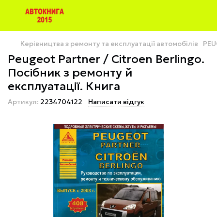
Керівництва з ремонту та експлуатації автомобілів
PEU
Peugeot Partner / Citroen Berlingo.
Посібник з ремонту й
експлуатації. Книга
Артикул:
2234704122
Написати відгук