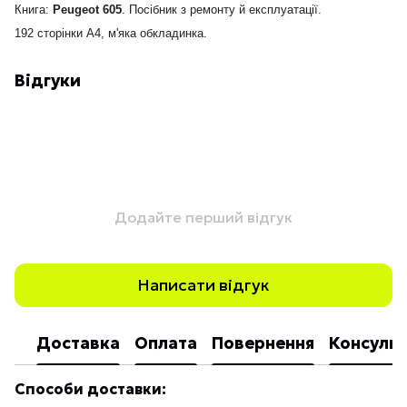
Книга:
Peugeot 605
.
Посібник з ремонту й експлуатації.
192 сторінки А4, м'яка обкладинка.
Відгуки
Додайте перший відгук
Написати відгук
Доставка
Оплата
Повернення
Консульт
Способи доставки: