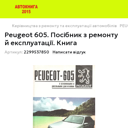
Керівництва з ремонту та експлуатації автомобілів
PEU
Peugeot 605. Посібник з ремонту
й експлуатації. Книга
Артикул:
2299537850
Написати відгук