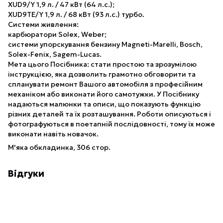
XUD9/Y 1,9 л. / 47 кВт (64 л.с.);
XUD9TE/Y 1,9 л. / 68 кВт (93 л.с.) турбо.
Системи живлення:
карбюратори Solex, Weber;
системи упорскування бензину Magneti-Marelli, Bosch,
Solex-Fenix, Sagem-Lucas.
Мета цього Посібника: стати простою та зрозумілою
інструкцією, яка дозволить грамотно обговорити та
спланувати ремонт Вашого автомобіля з професійним
механіком або виконати його самотужки. У Посібнику
надаються малюнки та описи, що показують функцію
різних деталей та їх розташування. Роботи описуються і
фотографуються в поетапній послідовності, тому їх може
виконати навіть новачок.
М'яка обкладинка, 306 стор.
Відгуки