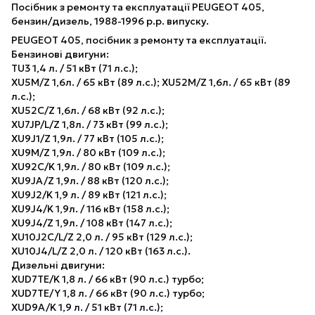
Посібник з ремонту та експлуатації PEUGEOT 405,
бензин/дизель, 1988-1996 р.р. випуску.
PEUGEOT 405, посібник з ремонту та експлуатації.
Бензинові двигуни:
TU3 1,4 л. / 51 кВт (71 л.с.);
XU5M/Z 1,6л. / 65 кВт (89 л.с.); XU52M/Z 1,6л. / 65 кВт (89
л.с.);
XU52C/Z 1,6л. / 68 кВт (92 л.с.);
XU7JP/L/Z 1,8л. / 73 кВт (99 л.с.);
XU9J1/Z 1,9л. / 77 кВт (105 л.с.);
XU9M/Z 1,9л. / 80 кВт (109 л.с.);
XU92C/K 1,9л. / 80 кВт (109 л.с.);
XU9JA/Z 1,9л. / 88 кВт (120 л.с.);
XU9J2/K 1,9 л. / 89 кВт (121 л.с.);
XU9J4/K 1,9л. / 116 кВт (158 л.с.);
XU9J4/Z 1,9л. / 108 кВт (147 л.с.);
XU10J2C/L/Z 2,0 л. / 95 кВт (129 л.с.);
XU10J4/L/Z 2,0 л. / 120 кВт (163 л.с.).
Дизельні двигуни:
XUD7TE/K 1,8 л. / 66 кВт (90 л.с.) турбо;
XUD7TE/Y 1,8 л. / 66 кВт (90 л.с.) турбо;
XUD9A/K 1,9 л. / 51 кВт (71 л.с.);