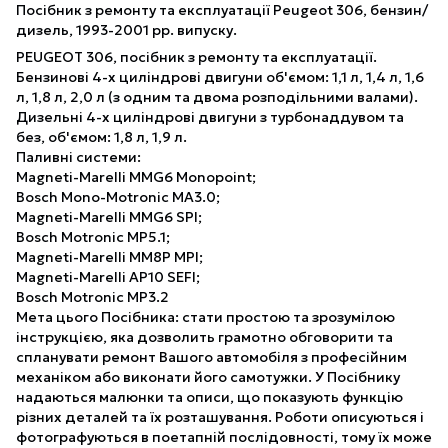
Посібник з ремонту та експлуатації Peugeot 306, бензин/
дизель, 1993-2001 рр. випуску.
PEUGEOT 306, посібник з ремонту та експлуатації.
Бензинові 4-х циліндрові двигуни об'ємом: 1,1 л, 1,4 л, 1,6
л, 1,8 л, 2,0 л (з одним та двома розподільними валами).
Дизельні 4-х циліндрові двигуни з турбонаддувом та
без, об'ємом: 1,8 л, 1,9 л.
Паливні системи:
Magneti-Marelli MMG6 Monopoint;
Bosch Mono-Motronic MA3.0;
Magneti-Marelli MMG6 SPI;
Bosch Motronic MP5.1;
Magneti-Marelli MM8P MPI;
Magneti-Marelli AP10 SEFI;
Bosch Motronic MP3.2
Мета цього Посібника: стати простою та зрозумілою
інструкцією, яка дозволить грамотно обговорити та
спланувати ремонт Вашого автомобіля з професійним
механіком або виконати його самотужки. У Посібнику
надаються малюнки та описи, що показують функцію
різних деталей та їх розташування. Роботи описуються і
фотографуються в поетапній послідовності, тому їх може