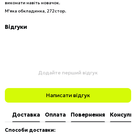
виконати навіть новачок.
М'яка обкладинка, 272стор.
Відгуки
Додайте перший відгук
Написати відгук
Доставка
Оплата
Повернення
Консульт
Способи доставки: