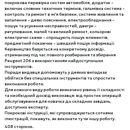
покрокова перевірка систем автомобіля, додаток –
включає словник технічних термінів, гальмівна система –
контроль та ремонт в ім'я безпеки, системи живлення та
запалення – деякі пояснення, електрообладнання –
пошук та усунення несправностей, двигун –
регулювання, малий та великий ремонт, кольорові
електричні схеми – спрощують пошук елементів,
предметний покажчик – швидкий пошук інформації.
Керівництво базується на конкретному досвіді,
отриманому під час повного розбирання та збирання
Peugeot 206 з використанням найдоступніших
інструментів.
Поради видавця допоможуть у деяких випадках
обійтися без спеціальних інструментів та спростити
виконання роботи.
Для кожного виду роботи визначено рівень її складності
та необхідний досвід виконавця: від простих операцій
обслуговування для новачка до складних завдань,
доступних експерту.
Покрокові інструкції, які супроводжуються сотнями
ілюстрацій, покажуть, як виконати ту чи іншу роботу.
408 сторінок.