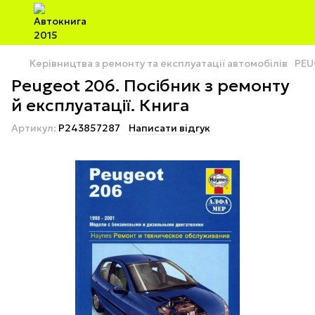
Керівництва з ремонту та експлуатації автомобілів
PEU
Peugeot 206. Посібник з ремонту
й експлуатації. Книга
Артикул:
P243857287
Написати відгук