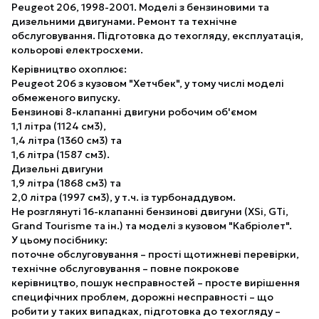
Peugeot 206, 1998-2001. Моделі з бензиновими та
дизельними двигунами. Ремонт та технічне
обслуговування. Підготовка до техогляду, експлуатація,
кольорові електросхеми.
Керівництво охоплює:
Peugeot 206 з кузовом "Хетчбек", у тому числі моделі
обмеженого випуску.
Бензинові 8-клапанні двигуни робочим об'ємом
1,1 літра (1124 см3),
1,4 літра (1360 см3) та
1,6 літра (1587 см3).
Дизельні двигуни
1,9 літра (1868 см3) та
2,0 літра (1997 см3), у т.ч. із турбонаддувом.
Не розглянуті 16-клапанні бензинові двигуни (XSi, GTi,
Grand Tourisme та ін.) та моделі з кузовом "Кабріолет".
У цьому посібнику:
поточне обслуговування – прості щотижневі перевірки,
технічне обслуговування – повне покрокове
керівництво, пошук несправностей – просте вирішення
специфічних проблем, дорожні несправності – що
робити у таких випадках, підготовка до техогляду –