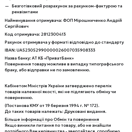
Безготівковий розрахунок за рахунком-фактурою та
реквізитами
Найменування отримувача: ФОП Мірошниченко Андрій
Сергійович
Код отримувача: 2812300413
Рахунок отримувача у форматі відповідно до стандарту
IBAN: UA523052990000026007035908333
Назва банку: АТ КБ «ПриватБанк»
Повернення товару можливе в випадку типографського
браку, або відправки не по замовленню.
Кабінетом Міністрів України затверджено перелік
товарів належної якості, які не підлягають обміну чи
поверненню.
(Постанова КМУ от 19 березня 1994 г. № 172).
До таких товарів належать: Друковані видання.
Більше інформації про Обмін та повернення
Якщо виникли питання по товару, або не знайшли
потрібного Вам керівництва - звертайтеся, спробуємо