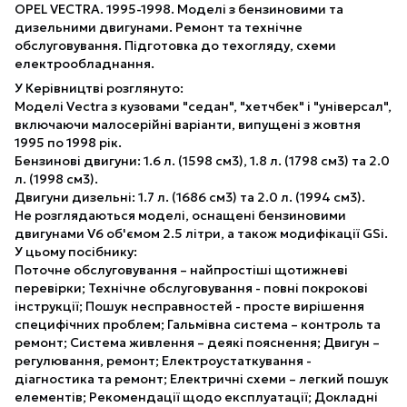
OPEL VECTRA. 1995-1998. Моделі з бензиновими та
дизельними двигунами. Ремонт та технічне
обслуговування. Підготовка до техогляду, схеми
електрообладнання.
У Керівництві розглянуто:
Моделі Vectra з кузовами "седан", "хетчбек" і "універсал",
включаючи малосерійні варіанти, випущені з жовтня
1995 по 1998 рік.
Бензинові двигуни: 1.6 л. (1598 см3), 1.8 л. (1798 см3) та 2.0
л. (1998 см3).
Двигуни дизельні: 1.7 л. (1686 см3) та 2.0 л. (1994 см3).
Не розглядаються моделі, оснащені бензиновими
двигунами V6 об'ємом 2.5 літри, а також модифікації GSi.
У цьому посібнику:
Поточне обслуговування – найпростіші щотижневі
перевірки; Технічне обслуговування - повні покрокові
інструкції; Пошук несправностей - просте вирішення
специфічних проблем; Гальмівна система – контроль та
ремонт; Система живлення – деякі пояснення; Двигун –
регулювання, ремонт; Електроустаткування -
діагностика та ремонт; Електричні схеми – легкий пошук
елементів; Рекомендації щодо експлуатації; Докладні