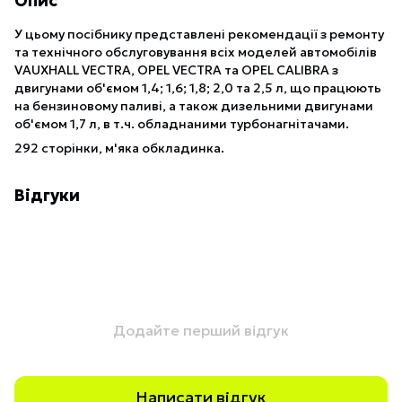
Опис
У цьому посібнику представлені рекомендації з ремонту
та технічного обслуговування всіх моделей автомобілів
VAUXHALL VECTRA, OPEL VECTRA та OPEL CALIВRA з
двигунами об'ємом 1,4; 1,6; 1,8; 2,0 та 2,5 л, що працюють
на бензиновому паливі, а також дизельними двигунами
об'ємом 1,7 л, в т.ч. обладнаними турбонагнітачами.
292 сторінки, м'яка обкладинка.
Відгуки
Додайте перший відгук
Написати відгук