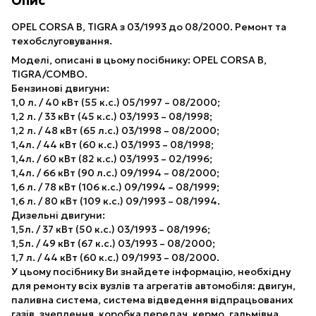
Опис
OPEL CORSA B, TIGRA з 03/1993 до 08/2000. Ремонт та
техобслуговування.
Моделі, описані в цьому посібнику: OPEL CORSA B,
TIGRA/COMBO.
Бензинові двигуни:
1,0 л. / 40 кВт (55 к.с.) 05/1997 – 08/2000;
1,2 л. / 33 кВт (45 к.с.) 03/1993 – 08/1998;
1,2 л. / 48 кВт (65 л.с.) 03/1998 – 08/2000;
1,4л. / 44 кВт (60 к.с.) 03/1993 – 08/1998;
1,4л. / 60 кВт (82 к.с.) 03/1993 – 02/1996;
1,4л. / 66 кВт (90 л.с.) 09/1994 – 08/2000;
1,6 л. / 78 кВт (106 к.с.) 09/1994 – 08/1999;
1,6 л. / 80 кВт (109 к.с.) 09/1993 – 08/1994.
Дизельні двигуни:
1,5л. / 37 кВт (50 к.с.) 03/1993 – 08/1996;
1,5л. / 49 кВт (67 к.с.) 03/1993 – 08/2000;
1,7 л. / 44 кВт (60 к.с.) 09/1993 – 08/2000.
У цьому посібнику Ви знайдете інформацію, необхідну
для ремонту всіх вузлів та агрегатів автомобіля: двигун,
паливна система, система відведення відпрацьованих
газів, зчеплення, коробка передач, кермо, гальмівна