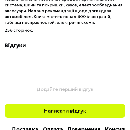
система, шини та покришки, кузов, електрообладнання,
аксесуари. Надано рекомендації щодо догляду за
автомобілем. Книга містить понад 600 ілюстрацій,
таблиці несправностей, електричні схеми.
256 сторінок.
Відгуки
Додайте перший відгук
Написати відгук
Доставка
Оплата
Повернення
Консульт