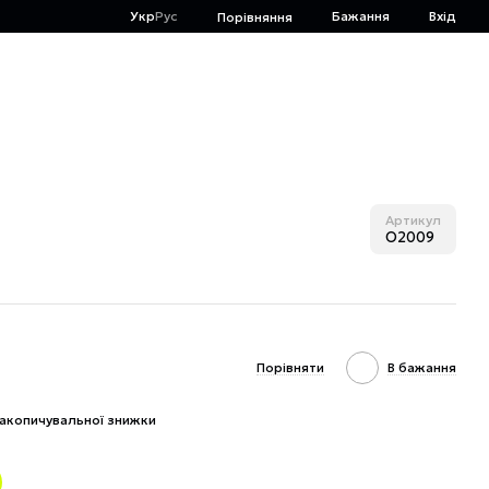
Укр
Рус
Бажання
Вхід
Порівняння
Артикул
O2009
Порівняти
В бажання
акопичувальної знижки