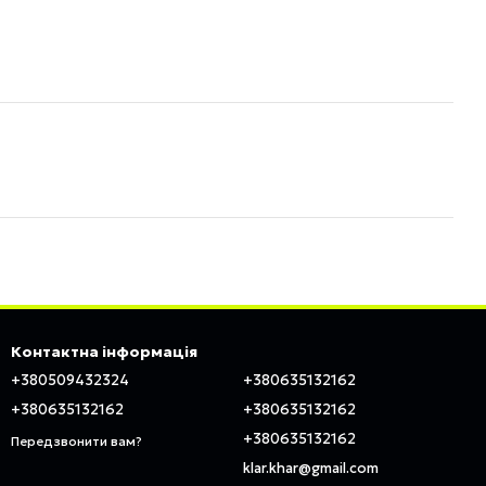
Контактна інформація
+380509432324
+380635132162
+380635132162
+380635132162
+380635132162
Передзвонити вам?
klar.khar@gmail.com