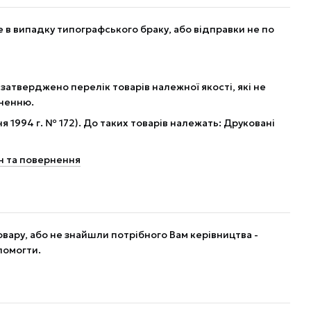
в випадку типографського браку, або відправки не по
 затверджено перелік товарів належної якості, які не
рненню.
я 1994 г. № 172). До таких товарів належать: Друковані
н та повернення
вару, або не знайшли потрібного Вам керівництва -
помогти.