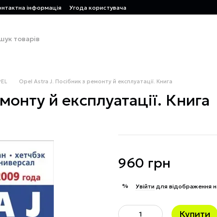
онтактна інформація
Угода користувача
EL
Opel Astra J. Посібник з ремонту й експлуатації. Книга
емонту й експлуатації. Книга
960 грн
%
Увійти
для відображення н
Купити