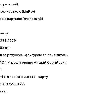
отриманні)
ою карткою (LiqPay)
кою карткою (monobank)
банку
3235 4799
ійович
к за рахунком-фактурою та реквізитами
 ФОП Мірошниченко Андрій Сергійович
3
ті відповідно до стандарту
007035908333
анк»