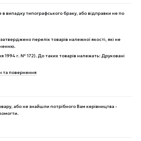
в випадку типографського браку, або відправки не по
 затверджено перелік товарів належної якості, які не
рненню.
я 1994 г. № 172). До таких товарів належать: Друковані
н та повернення
вару, або не знайшли потрібного Вам керівництва -
помогти.