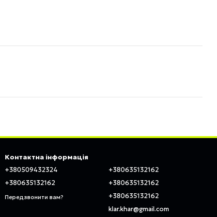
Контактна інформація
+380509432324
+380635132162
+380635132162
+380635132162
+380635132162
Передзвонити вам?
klar.khar@gmail.com