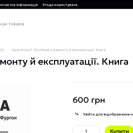
онтактна інформація
Угода користувача
EL
Opel Astra F. Посібник з ремонту й експлуатації. Книга
емонту й експлуатації. Книга
600 грн
%
Увійти
для відображення н
Купити