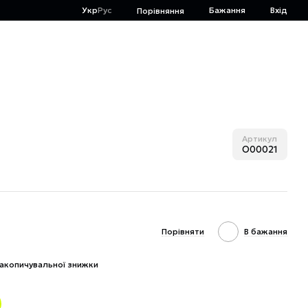
Укр
Рус
Бажання
Вхід
Порівняння
Артикул
O00021
Порівняти
В бажання
акопичувальної знижки