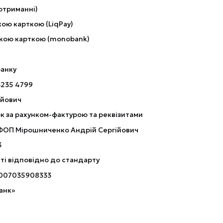
отриманні)
ою карткою (LiqPay)
кою карткою (monobank)
банку
3235 4799
ійович
к за рахунком-фактурою та реквізитами
 ФОП Мірошниченко Андрій Сергійович
3
ті відповідно до стандарту
007035908333
анк»