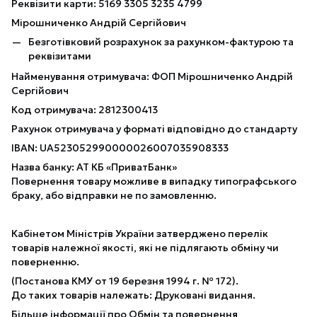
Реквізити карти: 5169 3305 3235 4799
Мірошниченко Андрій Сергійович
Безготівковий розрахунок за рахунком-фактурою та
реквізитами
Найменування отримувача: ФОП Мірошниченко Андрій
Сергійович
Код отримувача: 2812300413
Рахунок отримувача у форматі відповідно до стандарту
IBAN: UA523052990000026007035908333
Назва банку: АТ КБ «ПриватБанк»
Повернення товару можливе в випадку типографського
браку, або відправки не по замовленню.
Кабінетом Міністрів України затверджено перелік
товарів належної якості, які не підлягають обміну чи
поверненню.
(Постанова КМУ от 19 березня 1994 г. № 172).
До таких товарів належать: Друковані видання.
Більше інформації про Обмін та повернення