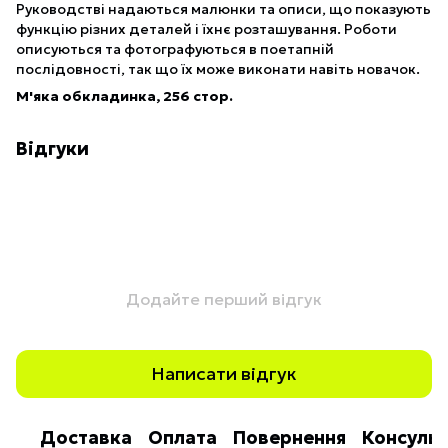
Руководстві надаються малюнки та описи, що показують
функцію різних деталей і їхнє розташування. Роботи
описуються та фотографуються в поетапній
послідовності, так що їх може виконати навіть новачок.
М'яка обкладинка, 256 стор.
Відгуки
Додайте перший відгук
Написати відгук
Доставка
Оплата
Повернення
Консульт