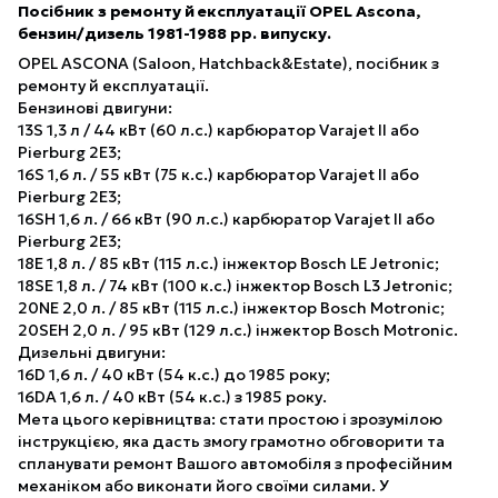
Посібник з ремонту й експлуатації OPEL Ascona,
бензин/дизель 1981-1988 рр. випуску.
OPEL ASCONA (Saloon, Hatchback&Estate), посібник з
ремонту й експлуатації.
Бензинові двигуни:
13S 1,3 л / 44 кВт (60 л.с.) карбюратор Varajet II або
Pierburg 2E3;
16S 1,6 л. / 55 кВт (75 к.с.) карбюратор Varajet II або
Pierburg 2E3;
16SH 1,6 л. / 66 кВт (90 л.с.) карбюратор Varajet II або
Pierburg 2E3;
18E 1,8 л. / 85 кВт (115 л.с.) інжектор Bosch LE Jetronic;
18SE 1,8 л. / 74 кВт (100 к.с.) інжектор Bosch L3 Jetronic;
20NE 2,0 л. / 85 кВт (115 л.с.) інжектор Bosch Motronic;
20SEH 2,0 л. / 95 кВт (129 л.с.) інжектор Bosch Motronic.
Дизельні двигуни:
16D 1,6 л. / 40 кВт (54 к.с.) до 1985 року;
16DA 1,6 л. / 40 кВт (54 к.с.) з 1985 року.
Мета цього керівництва: стати простою і зрозумілою
інструкцією, яка дасть змогу грамотно обговорити та
спланувати ремонт Вашого автомобіля з професійним
механіком або виконати його своїми силами. У