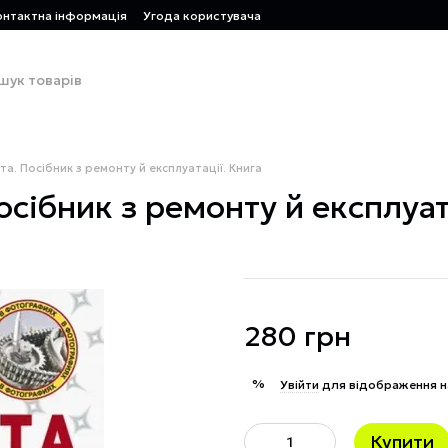
онтактна інформація
Угода користувача
. Посібник з ремонту й експлуатації. Книга
ібник з ремонту й експлуат
280 грн
%
Увійти
для відображення н
Купити