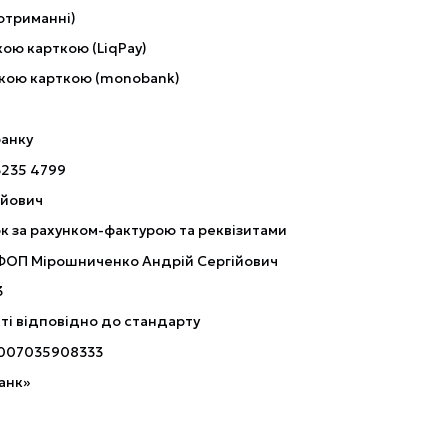
отриманні)
ою карткою (LiqPay)
кою карткою (monobank)
банку
3235 4799
ійович
к за рахунком-фактурою та реквізитами
 ФОП Мірошниченко Андрій Сергійович
3
ті відповідно до стандарту
007035908333
анк»