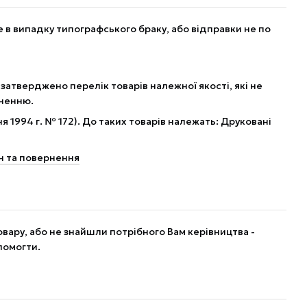
в випадку типографського браку, або відправки не по
 затверджено перелік товарів належної якості, які не
рненню.
я 1994 г. № 172). До таких товарів належать: Друковані
н та повернення
вару, або не знайшли потрібного Вам керівництва -
помогти.