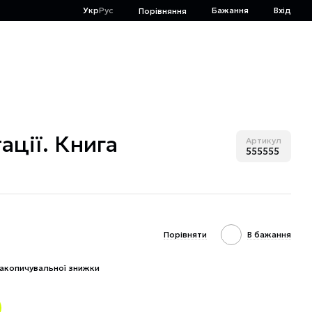
Укр
Рус
Бажання
Вхід
Порівняння
ації. Книга
Артикул
555555
Порівняти
В бажання
акопичувальної знижки