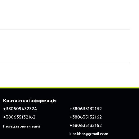
Контактна інформація
+380509432324
+380635132162
+380635132162
+380635132162
+380635132162
Передзвонити вам?
klar.khar@gmail.com