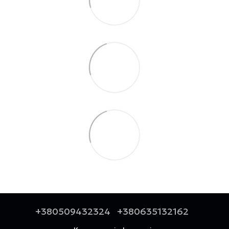
+380509432324
+380635132162