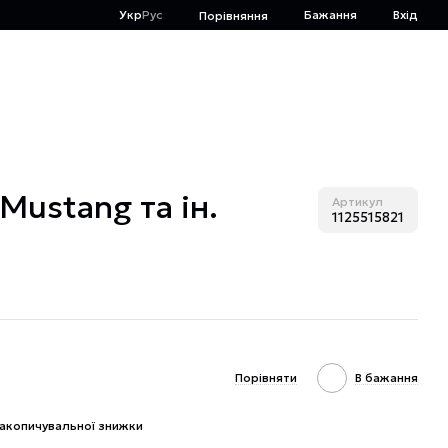
Укр
Рус
Бажання
Вхід
Порівняння
Mustang та ін.
Артикул
1125515821
Порівняти
В бажання
акопичувальної знижки