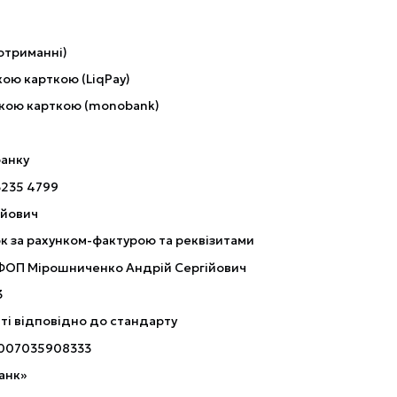
отриманні)
ою карткою (LiqPay)
кою карткою (monobank)
банку
3235 4799
ійович
к за рахунком-фактурою та реквізитами
 ФОП Мірошниченко Андрій Сергійович
3
ті відповідно до стандарту
007035908333
анк»