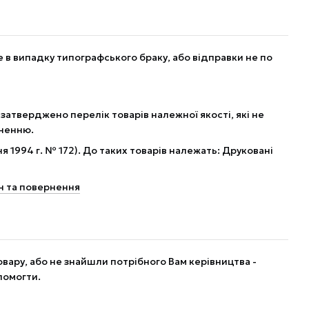
в випадку типографського браку, або відправки не по
 затверджено перелік товарів належної якості, які не
рненню.
я 1994 г. № 172). До таких товарів належать: Друковані
н та повернення
вару, або не знайшли потрібного Вам керівництва -
помогти.