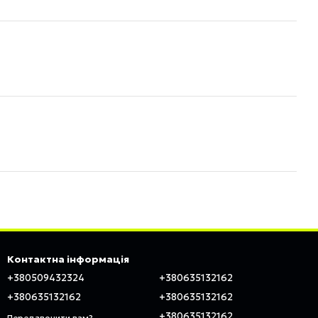
Контактна інформація
+380509432324
+380635132162
+380635132162
+380635132162
+380635132162
Передзвонити вам?