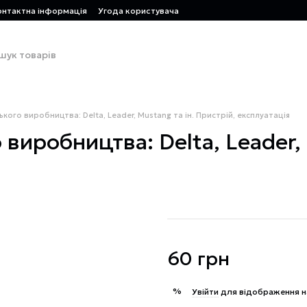
онтактна інформація
Угода користувача
кого виробництва: Delta, Leader, Mustang та ін. Пристрій, експлуатація
виробництва: Delta, Leader, 
60 грн
%
Увійти
для відображення н