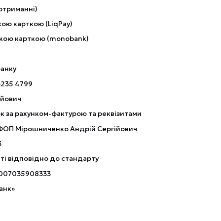
отриманні)
ою карткою (LiqPay)
кою карткою (monobank)
банку
3235 4799
ійович
к за рахунком-фактурою та реквізитами
 ФОП Мірошниченко Андрій Сергійович
3
ті відповідно до стандарту
007035908333
анк»