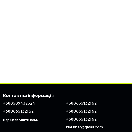
Контактна інформація
+380509432324
+380635132162
+380635132162
+380635132162
+380635132162
Передзвонити вам?
klar.khar@gmail.com