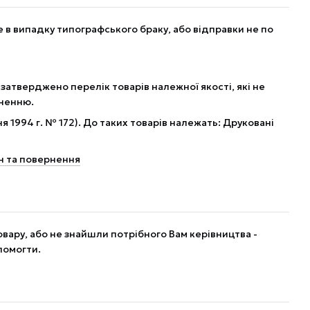
в випадку типографського браку, або відправки не по
 затверджено перелік товарів належної якості, які не
рненню.
я 1994 г. № 172). До таких товарів належать: Друковані
н та повернення
вару, або не знайшли потрібного Вам керівництва -
помогти.