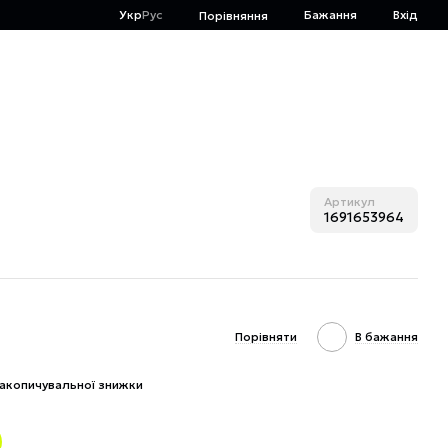
Укр
Рус
Бажання
Вхід
Порівняння
Артикул
1691653964
Порівняти
В бажання
акопичувальної знижки