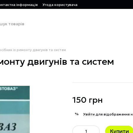
онтактна інформація
Угода користувача
осібник із ремонту двигунів та систем
монту двигунів та систем
150 грн
%
Увійти
для відображення н
Купити