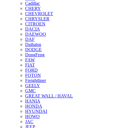
Cadillaс
CHERY
CHEVROLET
CHRYSLER
CITROЕN
DACIA
DAEWOO
DAF
Daihatsu
DODGE
DongFeng
FAW
FIAT
FORD
FOTON
Freightliner
GEELY
GMC
GREAT WALL / HAVAL
HANIA
HONDA
HYUNDAI
HOWO
JAC
JEEP