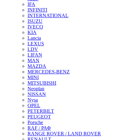
IFA
INFINITI
INTERNATIONAL
ISUZU
IVECO
KIA
Lancia
LEXUS
LDV
LIFAN
MAN
MAZDA
MERCEDES-BENZ
MINI
MITSUBISHI
Neoplan
NISSAN
Nysa
OPEL
PETERBILT
PEUGEOT
Porsche
RAF / РАФ
RANGE ROVER / LAND ROVER
RENAULT