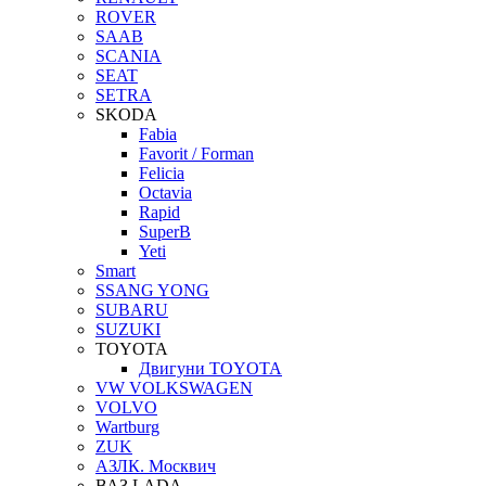
ROVER
SAAB
SCANIA
SEAT
SETRA
SKODA
Fabia
Favorit / Forman
Felicia
Octavia
Rapid
SuperB
Yeti
Smart
SSANG YONG
SUBARU
SUZUKI
TOYOTA
Двигуни TOYOTA
VW VOLKSWAGEN
VOLVO
Wartburg
ZUK
АЗЛК. Москвич
ВАЗ LADA