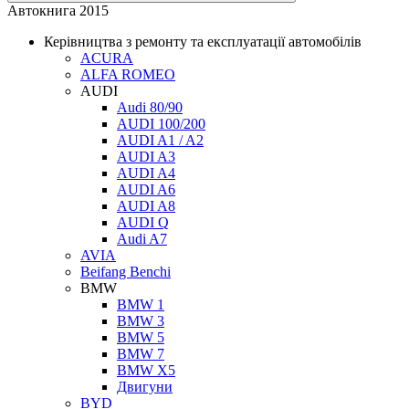
Автокнига 2015
Керівництва з ремонту та експлуатації автомобілів
ACURA
ALFA ROMEO
AUDI
Audi 80/90
AUDI 100/200
AUDI A1 / A2
AUDI A3
AUDI A4
AUDI A6
AUDI A8
AUDI Q
Audi A7
AVIA
Beifang Benchi
BMW
BMW 1
BMW 3
BMW 5
BMW 7
BMW X5
Двигуни
BYD