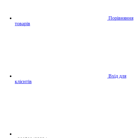
Порівняння
товарів
Вхід для
клієнтів