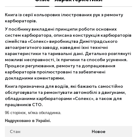
Книга із серії кольорових ілюстрованих рук з ремонту
карбюраторів.
У посібнику викладені принципи роботи основних
систем карбюратора, описана конструкція карбюраторів
сімейства «Солекс» виробництва Димітградського
автоагрегатного заводу, наведені їхні технічні
характеристики та таривальні дані. Детально розглянуті
можливі несправності, їх причини та способи усунення.
Процеси регулювання, ремонту та допрацювання
карбюраторів проілюстровані та забезпечені
докладними коментарями.
Книга призначена для водіїв, які бажають самостійно
обслуговувати та ремонтувати автомобілі з двигунами,
обладнаними карбюраторами «Солекс», а також для
працівників СТО.
96 сторінок, м'яка обкладинка.
Надруковано в Україні.
Стан
Новое