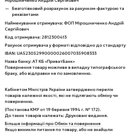
Мірошниченко Андрій Сергійович
Безготівковий розрахунок за рахунком-фактурою та
реквізитами
Найменування отримувача: ФОП Мірошниченко Андрій
Сергійович
Код отримувача: 2812300413
Рахунок отримувача у форматі відповідно до стандарту
IBAN: UA523052990000026007035908333
Назва банку: АТ КБ «ПриватБанк»
Повернення товару можливе в випадку типографського
браку, або відправки не по замовленню.
Кабінетом Міністрів України затверджено перелік
товарів належної якості, які не підлягають обміну чи
поверненню.
(Постанова КМУ от 19 березня 1994 г. № 172).
До таких товарів належать: Друковані видання.
Більше інформації про Обмін та повернення
Якщо виникли питання по товару, або не знайшли