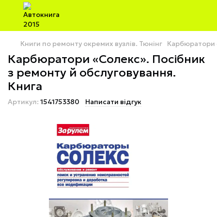
Книги по ремонту окремих вузлів. Тюнінг
Карбюратори «
Карбюратори «Солекс». Посібник
з ремонту й обслуговування.
Книга
Артикул:
1541753380
Написати відгук