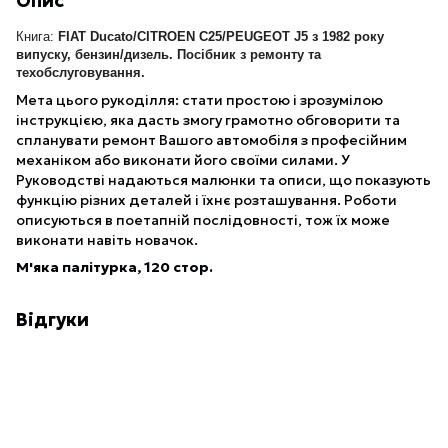
Опис
Книга:
FIAT Ducato/CITROEN C25/PEUGEOT J5 з 1982 року
випуску, бензин/дизель. Посібник з ремонту та
техобслуговування.
Мета цього рукоділля: стати простою і зрозумілою
інструкцією, яка дасть змогу грамотно обговорити та
спланувати ремонт Вашого автомобіля з професійним
механіком або виконати його своїми силами. У
Руководстві надаються малюнки та описи, що показують
функцію різних деталей і їхнє розташування. Роботи
описуються в поетапній послідовності, тож їх може
виконати навіть новачок.
М'яка палітурка, 120 стор.
Відгуки