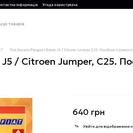
онтактна інформація
Угода користувача
AT
Fiat Ducato/Peugeot Boxer, J5 / Citroen Jumper, C25. Посібник з ремонт
 J5 / Citroen Jumper, C25. П
640 грн
%
Увійти
для відображення н