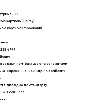
отриманні)
ою карткою (LiqPay)
кою карткою (monobank)
банку
3235 4799
ійович
к за рахунком-фактурою та реквізитами
 ФОП Мірошниченко Андрій Сергійович
3
ті відповідно до стандарту
007035908333
анк»