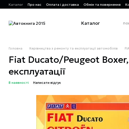
Перейти до основного контенту
Каталог
Про нас
Оплата і доставка
Обмін та повернення
К
Каталог
Головна
Керівництва з ремонту та експлуатації автомобілів
FI
Fiat Ducato/Peugeot Boxer,
експлуатації
В наявності
Написати відгук