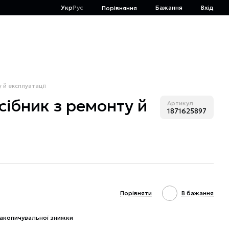
Укр
Рус
Бажання
Вхід
Порівняння
у й експлуатації
осібник з ремонту й
Артикул
1871625897
Порівняти
В бажання
акопичувальної знижки