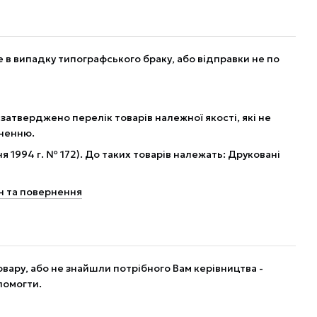
в випадку типографського браку, або відправки не по
 затверджено перелік товарів належної якості, які не
рненню.
я 1994 г. № 172). До таких товарів належать: Друковані
н та повернення
вару, або не знайшли потрібного Вам керівництва -
помогти.