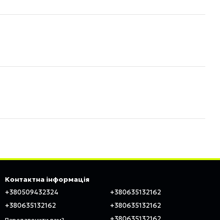
Контактна інформація
+380509432324
+380635132162
+380635132162
+380635132162
+380635132162
Передзвонити вам?