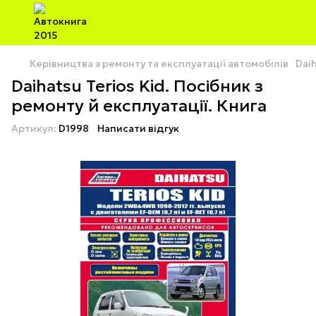
Керівництва з ремонту та експлуатації автомобілів
Dai
Daihatsu Terios Kid. Посібник з
ремонту й експлуатації. Книга
Артикул:
D1998
Написати відгук