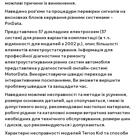
можливі причини їх виникнення.
Наведено роз'єми та процедури перевірки сигналів на
висновках блоків керування різними системами –
PinData.
Представлено 37 докладних електросхем (37
систем) для різних варіантів комплектації (в т.ч.
відмінності для моделей з 2002 р.), опис більшості
елементів електроустаткування. Інформація для
професійної діагностики та ремонту
електроустаткування різних систем автомобіля
представлена ​​у діагностичній онлайн-системі
MotorData. Використовуючи швидкі переходи за
інтерактивними посиланнями, Ви зможете вирішити
проблему швидше та заощадити час.
Наведено можливі несправності та методи їх усунення,
розміри основних деталей, що сполучаються, і межі їх
допустимого зносу, рекомендовані мастильні матеріали,
робочі рідини та каталожні номери витратних запчастин
необхідних для технічного обслуговування, розміри шин
і дисків, що рекомендуються і допускаються.
Характерні несправності моделей Terios Kid та способи