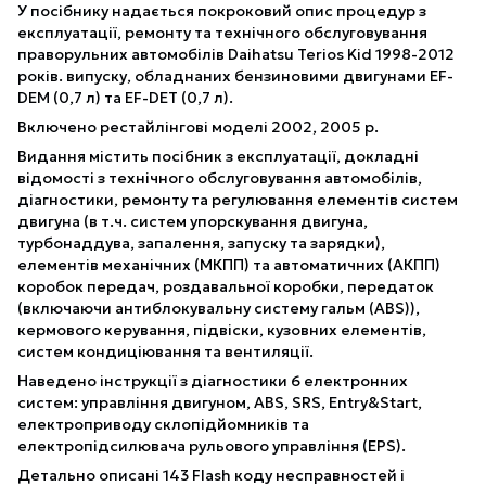
У посібнику надається покроковий опис процедур з
експлуатації, ремонту та технічного обслуговування
праворульних автомобілів Daihatsu Terios Kid 1998-2012
років. випуску, обладнаних бензиновими двигунами EF-
DEM (0,7 л) та EF-DEТ (0,7 л).
Включено рестайлінгові моделі 2002, 2005 р.
Видання містить посібник з експлуатації, докладні
відомості з технічного обслуговування автомобілів,
діагностики, ремонту та регулювання елементів систем
двигуна (в т.ч. систем упорскування двигуна,
турбонаддува, запалення, запуску та зарядки),
елементів механічних (МКПП) та автоматичних (АКПП)
коробок передач, роздавальної коробки, передаток
(включаючи антиблокувальну систему гальм (ABS)),
кермового керування, підвіски, кузовних елементів,
систем кондиціювання та вентиляції.
Наведено інструкції з діагностики 6 електронних
систем: управління двигуном, ABS, SRS, Entry&Start,
електроприводу склопідйомників та
електропідсилювача рульового управління (EPS).
Детально описані 143 Flash коду несправностей і