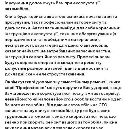
їх усунення допоможуть Вам при експлуатації
автомобіля.
Книга буде корисна як автовласникам, початківцям та
просунутим, так і професіоналам авторемонту та
діагностики. Автовласник знайде для себе корисними:
інструкцію з експлуатації, технічне обслуговування (з
періодичністю та необхідними матеріалами),
несправності, характерні для даного автомобіля,
каталог найчастіше затребуваних запасних частин,
інструкції з самостійного ремонту. Професіоналам
будуть корисні: операції зі складного ремонту,
допустимі розміри деталей, дані з діагностики та
докладні схеми електроустаткування.
Окрім суттєвої допомоги у самостійному ремонті, книги
серії "Професіонал" можуть виручити Вас у дорозі, якщо
Вам доведеться користуватися послугами автосервісу,
незнайомого чи малознайомого з особливостями моделі
Вашого автомобіля. Віддаючи автомобіль на СТО,
залиште нашу книгу в автомобілі, і у разі будь-яких
труднощів автомеханік зможе скористатися нею, що
значно прискорить ремонт вашого автомобіля. Якісне
викладення матеріалу дозволяє скоротити час