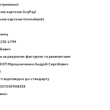
отриманні)
ою карткою (LiqPay)
кою карткою (monobank)
банку
3235 4799
ійович
к за рахунком-фактурою та реквізитами
 ФОП Мірошниченко Андрій Сергійович
3
ті відповідно до стандарту
007035908333
анк»