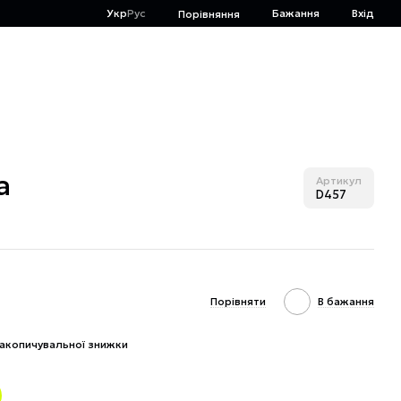
Укр
Рус
Бажання
Вхід
Порівняння
а
Артикул
D457
Порівняти
В бажання
акопичувальної знижки