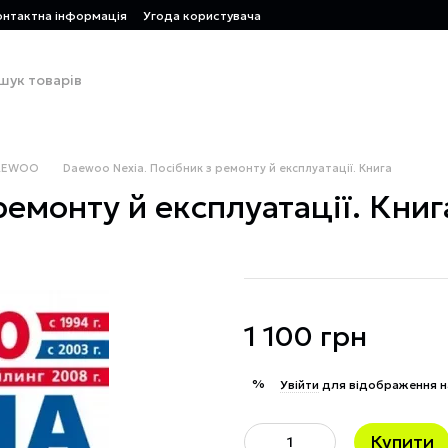
онтактна інформація
Угода користувача
AEWOO
Daewoo Nexia. Посібник з ремонту й експлуатації. Книга
ремонту й експлуатації. Книг
1 100 грн
%
Увійти
для відображення н
Купити