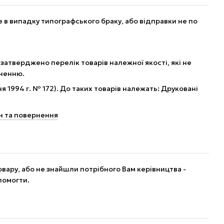
в випадку типографського браку, або відправки не по
 затверджено перелік товарів належної якості, які не
рненню.
я 1994 г. № 172). До таких товарів належать: Друковані
н та повернення
вару, або не знайшли потрібного Вам керівництва -
помогти.