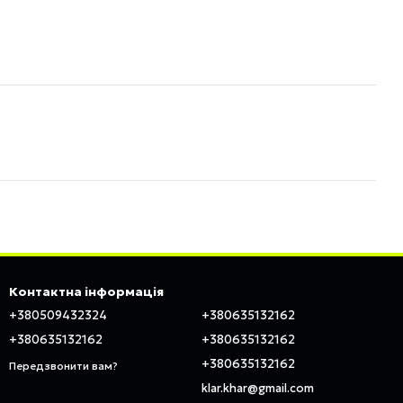
Контактна інформація
+380509432324
+380635132162
+380635132162
+380635132162
+380635132162
Передзвонити вам?
klar.khar@gmail.com