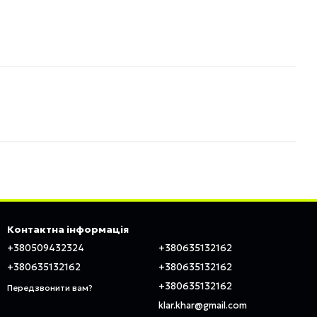
Контактна інформація
+380509432324
+380635132162
+380635132162
+380635132162
+380635132162
Передзвонити вам?
klar.khar@gmail.com