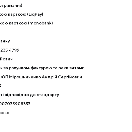
отриманні)
ою карткою (LiqPay)
кою карткою (monobank)
банку
3235 4799
ійович
к за рахунком-фактурою та реквізитами
 ФОП Мірошниченко Андрій Сергійович
3
ті відповідно до стандарту
007035908333
анк»