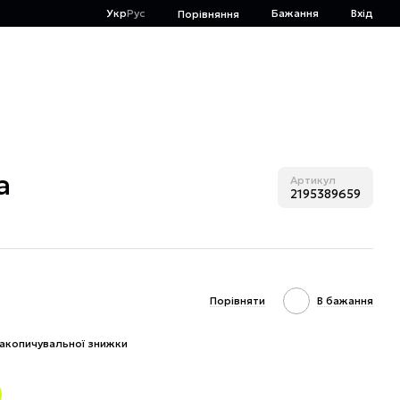
Укр
Рус
Бажання
Вхід
Порівняння
а
Артикул
2195389659
Порівняти
В бажання
акопичувальної знижки