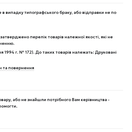
в випадку типографського браку, або відправки не по
 затверджено перелік товарів належної якості, які не
рненню.
я 1994 г. № 172). До таких товарів належать: Друковані
н та повернення
вару, або не знайшли потрібного Вам керівництва -
помогти.