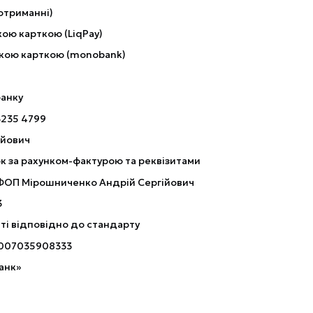
отриманні)
ою карткою (LiqPay)
кою карткою (monobank)
банку
3235 4799
ійович
к за рахунком-фактурою та реквізитами
 ФОП Мірошниченко Андрій Сергійович
3
ті відповідно до стандарту
007035908333
анк»