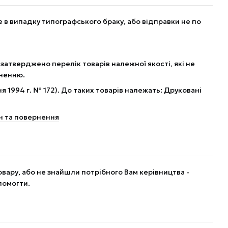
в випадку типографського браку, або відправки не по
 затверджено перелік товарів належної якості, які не
рненню.
я 1994 г. № 172). До таких товарів належать: Друковані
н та повернення
вару, або не знайшли потрібного Вам керівництва -
помогти.