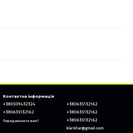
Контактна інформація
+380509432324
+380635132162
+380635132162
+380635132162
+380635132162
Передзвонити вам?
klar.khar@gmail.com