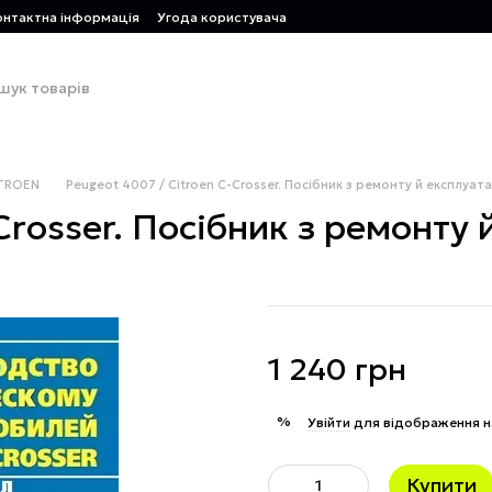
онтактна інформація
Угода користувача
TROЕN
Peugeot 4007 / Citroen С-Сrosser. Посібник з ремонту й експлуатац
rosser. Посібник з ремонту й
1 240 грн
%
Увійти
для відображення н
Купити