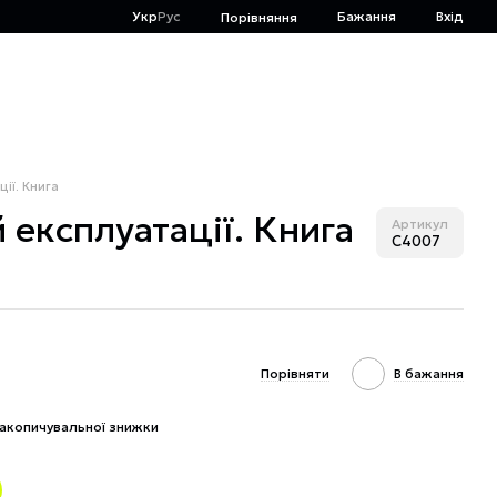
Укр
Рус
Бажання
Вхід
Порівняння
ії. Книга
 експлуатації. Книга
Артикул
C4007
Порівняти
В бажання
акопичувальної знижки