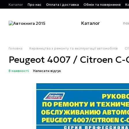
Перейти до основного контенту
Каталог
Про нас
Оплата і доставка
Обмін та повернення
К
Каталог
Головна
Керівництва з ремонту та експлуатації автомобілів
CI
Peugeot 4007 / Citroen С-С
В наявності
Написати відгук