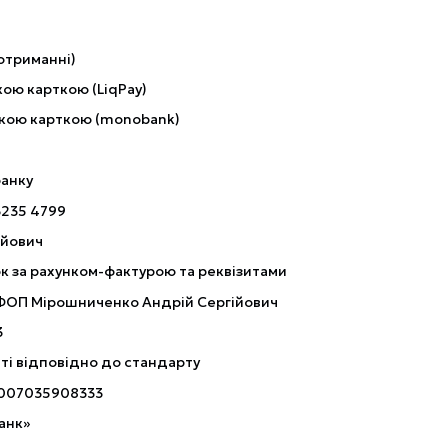
отриманні)
ою карткою (LiqPay)
кою карткою (monobank)
банку
3235 4799
ійович
к за рахунком-фактурою та реквізитами
 ФОП Мірошниченко Андрій Сергійович
3
ті відповідно до стандарту
007035908333
анк»