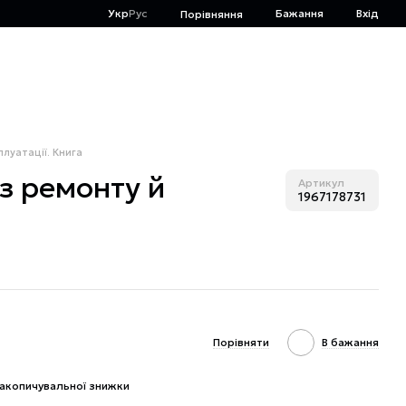
Укр
Рус
Бажання
Вхід
Порівняння
плуатації. Книга
 з ремонту й
Артикул
1967178731
Порівняти
В бажання
акопичувальної знижки