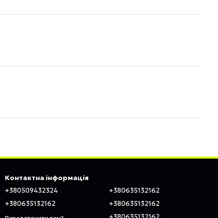
Контактна інформація
+380509432324
+380635132162
+380635132162
+380635132162
+380635132162
Передзвонити вам?