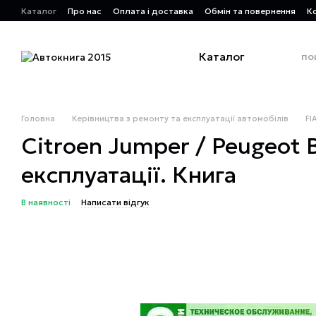
Перейти до основного контенту
Каталог
Про нас
Оплата і доставка
Обмін та повернення
К
Каталог
Головна
Керівництва з ремонту та експлуатації автомобілів
FI
Citroen Jumper / Peugeot B
експлуатації. Книга
В наявності
Написати відгук