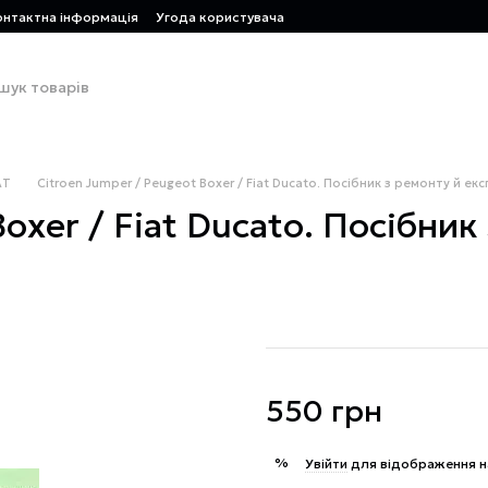
онтактна інформація
Угода користувача
AT
Citroen Jumper / Peugeot Boxer / Fiat Ducato. Посібник з ремонту й екс
oxer / Fiat Ducato. Посібник
550 грн
%
Увійти
для відображення н