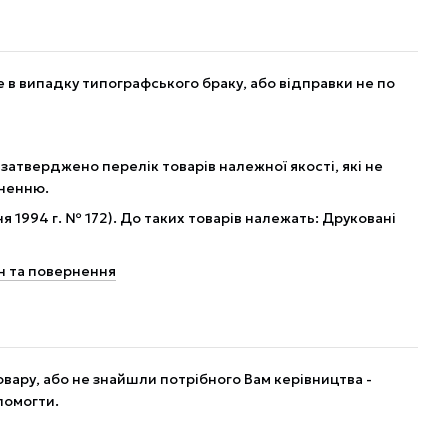
в випадку типографського браку, або відправки не по
 затверджено перелік товарів належної якості, які не
рненню.
я 1994 г. № 172). До таких товарів належать: Друковані
н та повернення
вару, або не знайшли потрібного Вам керівництва -
помогти.