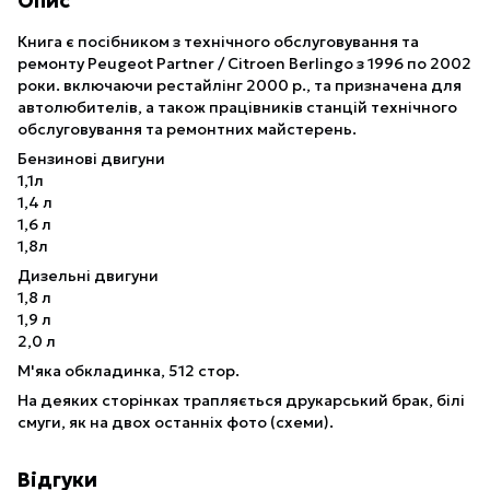
Опис
Книга є посібником з технічного обслуговування та
ремонту Peugeot Partner / Citroen Berlingo з 1996 по 2002
роки. включаючи рестайлінг 2000 р., та призначена для
автолюбителів, а також працівників станцій технічного
обслуговування та ремонтних майстерень.
Бензинові двигуни
1,1л
1,4 л
1,6 л
1,8л
Дизельні двигуни
1,8 л
1,9 л
2,0 л
М'яка обкладинка, 512 стор.
На деяких сторінках трапляється друкарський брак, білі
смуги, як на двох останніх фото (схеми).
Відгуки