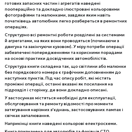
готових запасних частин і агрегатів наведені
поопераційно та докладно ілюстровані кольоровими
фотографіями та малюнками, завдяки яким навіть
початківець автолюбник легко розбереться в ремонтних
операціях.
Структурно всі ремонтні роботи розділені за системами
й агрегатами, на яких вони проводяться (починаючи з
двигуна та закінчуючи кузовом). У міру потреби операції
забезпечені попередженнями та корисними порадами
на основі практики досвідчених автомобілістів.
Структура книги складена так, що світлини або малюнки
без порядкового номера є графічним доповненням до
наступних пунктів. Під час опису робіт, які містять
проміжні операції, останні вказані як посилання на
підрозділ і сторінку, де вони докладно описані.
У застосунках містяться необхідні для експлуатації,
обслуговування та ремонту відомості про моменти
затягування нарізних з'єднань, застосовуваних лампах і
свічках запалювання.
Наприкінці книги наведені кольорові електросхеми.
Книга призначена для автолюбів та фахівців СТО.