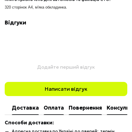
320 сторінок А4, м'яка обкладинка.
Відгуки
Додайте перший відгук
Написати відгук
Доставка
Оплата
Повернення
Консульт
Способи доставки:
Адресна доставка по Україні до дверей: термін