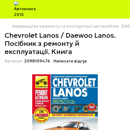
Керівництва з ремонту та експлуатації автомобілів
DA
Chevrolet Lanos / Daewoo Lanos.
Посібник з ремонту й
експлуатації. Книга
Артикул:
2098109476
Написати відгук