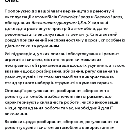
Опис
Пропонуємо до вашої уваги керівництво з ремонту й
експлуатації автомобілів C
hevrolet Lanos и Daewoo Lanos
,
обладнаних
бензиновим двигуном 1,5 л
. У виданні
докладно розглянуто пристрій автомобіля, дано
рекомендації з експлуатації та ремонту. Спеціальний
розділ присвячений несправностям у дорозі, способам їх
діагностики та усуненням.
Усі підрозділи, у яких описані обслуговування і ремонт
агрегатів і систем, містять переліки можливих
несправностей і рекомендації щодо їх усунення, а також
вказівки щодо розбирання, збирання, регулювання та
ремонту вузлів і систем автомобіля з використанням
стандартного набору інструментів в умовах гаража.
Операції з регулювання, розбирання, збирання та
ремонту автомобіля забезпечені піктограмами, що
характеризують складність роботи, число виконавців,
місце проведення роботи та час, необхідний для її
виконання.
Вказівки щодо розбирання, збирання, регулювання та
ремонту вузлів і систем автомобіля з використанням