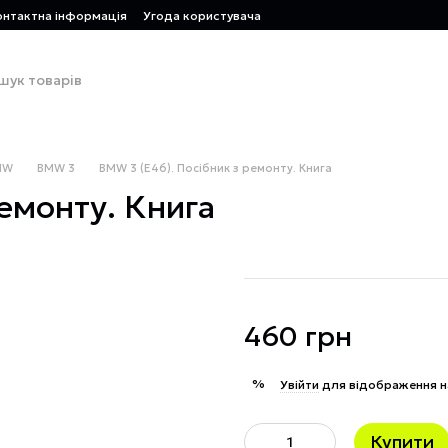
онтактна інформація
Угода користувача
MW
BMW 3
BMW 3 (E46). Посібник з ремонту. Книга
емонту. Книга
460 грн
%
Увійти
для відображення н
Купити