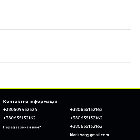
Контактна інформація
+380509432324
+380635132162
+380635132162
+380635132162
+380635132162
Передзвонити вам?
klar.khar@gmail.com