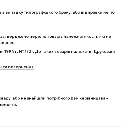
в випадку типографського браку, або відправки не по
 затверджено перелік товарів належної якості, які не
рненню.
я 1994 г. № 172). До таких товарів належать: Друковані
н та повернення
вару, або не знайшли потрібного Вам керівництва -
помогти.