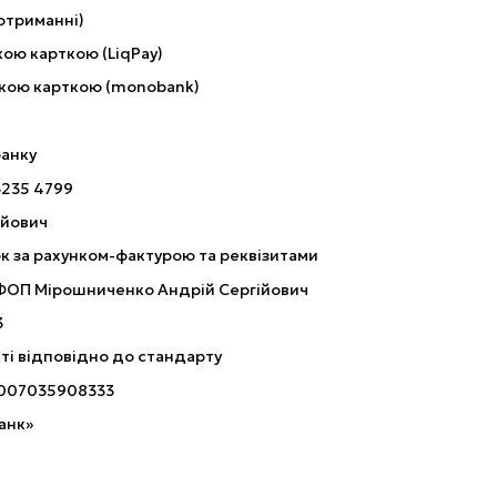
отриманні)
ою карткою (LiqPay)
кою карткою (monobank)
банку
3235 4799
ійович
к за рахунком-фактурою та реквізитами
 ФОП Мірошниченко Андрій Сергійович
3
ті відповідно до стандарту
007035908333
анк»