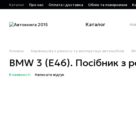
Перейти до основного контенту
Каталог
Про нас
Оплата і доставка
Обмін та повернення
К
Каталог
Головна
Керівництва з ремонту та експлуатації автомобілів
B
BMW 3 (E46). Посібник з р
В наявності
Написати відгук