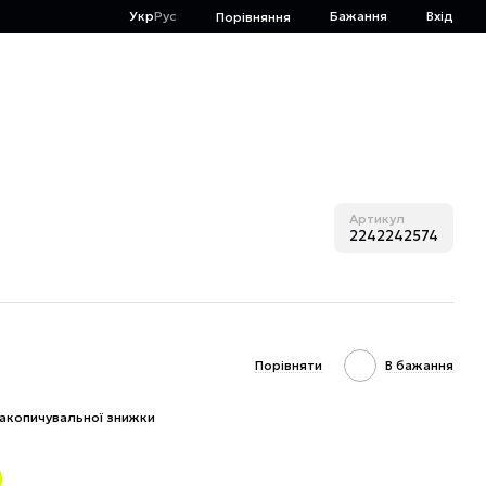
Укр
Рус
Бажання
Вхід
Порівняння
Артикул
2242242574
Порівняти
В бажання
акопичувальної знижки