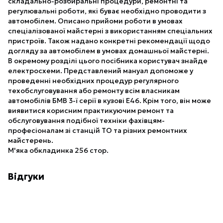
складально-розбиральні процедури, ремонтні та
регулювальні роботи, які буває необхідно проводити з
автомобілем. Описано прийоми роботи в умовах
спеціалізованої майстерні з використанням спеціальних
пристроїв. Також надано конкретні рекомендації щодо
догляду за автомобілем в умовах домашньої майстерні.
В окремому розділі цього посібника користувач знайде
електросхеми. Представлений мануал допоможе у
проведенні необхідних процедур регулярного
техобслуговування або ремонту всім власникам
автомобілів БМВ 3-ї серії в кузові Е46. Крім того, він може
виявитися корисним практикуючим ремонт та
обслуговування подібної техніки фахівцям-
професіоналам зі станцій ТО та різних ремонтних
майстерень.
М'яка обкладинка 256 стор.
Відгуки