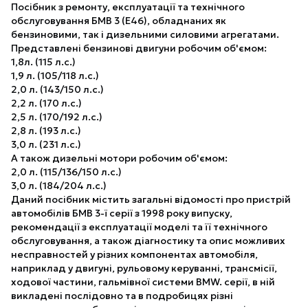
Посібник з ремонту, експлуатації та технічного
обслуговування БМВ 3 (Е46), обладнаних як
бензиновими, так і дизельними силовими агрегатами.
Представлені бензинові двигуни робочим об'ємом:
1,8л. (115 л.с.)
1,9 л. (105/118 л.с.)
2,0 л. (143/150 л.с.)
2,2 л. (170 л.с.)
2,5 л. (170/192 л.с.)
2,8 л. (193 л.с.)
3,0 л. (231 л.с.)
А також дизельні мотори робочим об'ємом:
2,0 л. (115/136/150 л.с.)
3,0 л. (184/204 л.с.)
Даний посібник містить загальні відомості про пристрій
автомобілів БМВ 3-ї серії з 1998 року випуску,
рекомендації з експлуатації моделі та її технічного
обслуговування, а також діагностику та опис можливих
несправностей у різних компонентах автомобіля,
наприклад у двигуні, рульовому керуванні, трансмісії,
ходової частини, гальмівної системи BMW. серії, в ній
викладені послідовно та в подробицях різні