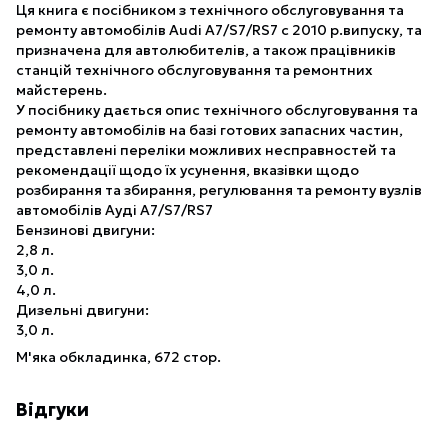
Ця книга є посібником з технічного обслуговування та
ремонту автомобілів Audi A7/S7/RS7 c 2010 р.випуску, та
призначена для автолюбителів, а також працівників
станцій технічного обслуговування та ремонтних
майстерень.
У посібнику дається опис технічного обслуговування та
ремонту автомобілів на базі готових запасних частин,
представлені переліки можливих несправностей та
рекомендації щодо їх усунення, вказівки щодо
розбирання та збирання, регулювання та ремонту вузлів
автомобілів Ауді А7/S7/RS7
Бензинові двигуни:
2,8 л.
3,0 л.
4,0 л.
Дизельні двигуни:
3,0 л.
М'яка обкладинка, 672 стор.
Відгуки