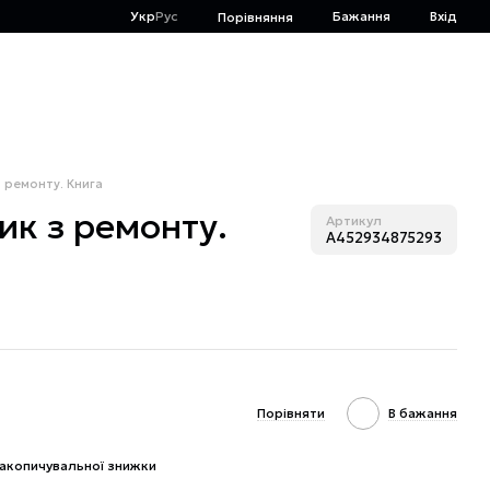
Укр
Рус
Бажання
Вхід
Порівняння
з ремонту. Книга
ник з ремонту.
Артикул
A452934875293
Порівняти
В бажання
акопичувальної знижки