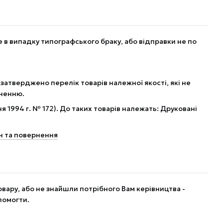
в випадку типографського браку, або відправки не по
 затверджено перелік товарів належної якості, які не
рненню.
я 1994 г. № 172). До таких товарів належать: Друковані
н та повернення
вару, або не знайшли потрібного Вам керівництва -
помогти.