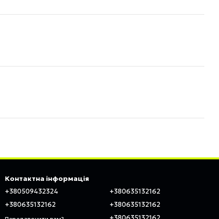
Контактна інформація
+380509432324
+380635132162
+380635132162
+380635132162
+380635132162
Передзвонити вам?