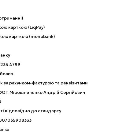
отриманні)
ою карткою (LiqPay)
кою карткою (monobank)
банку
3235 4799
ійович
к за рахунком-фактурою та реквізитами
 ФОП Мірошниченко Андрій Сергійович
3
ті відповідно до стандарту
007035908333
анк»