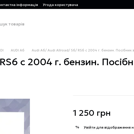
онтактна інформація
Угода користувача
DI
AUDI A6
Audi A6/ Audi Allroad/ S6/ RS6 с 2004 г. бензин. Посібник 
 RS6 с 2004 г. бензин. Посіб
1 250 грн
%
Увійти
для відображення н