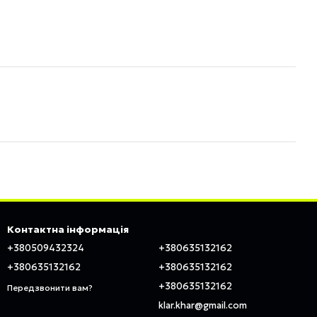
Контактна інформація
+380509432324
+380635132162
+380635132162
+380635132162
+380635132162
Передзвонити вам?
klar.khar@gmail.com