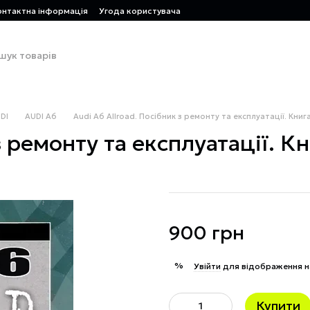
онтактна інформація
Угода користувача
DI
AUDI A6
Audi A6 Allroad. Посібник з ремонту та експлуатації. Книг
з ремонту та експлуатації. К
900 грн
%
Увійти
для відображення н
Купити