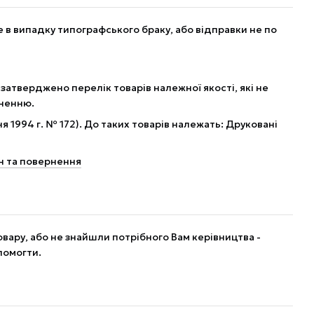
в випадку типографського браку, або відправки не по
 затверджено перелік товарів належної якості, які не
рненню.
я 1994 г. № 172). До таких товарів належать: Друковані
н та повернення
вару, або не знайшли потрібного Вам керівництва -
помогти.