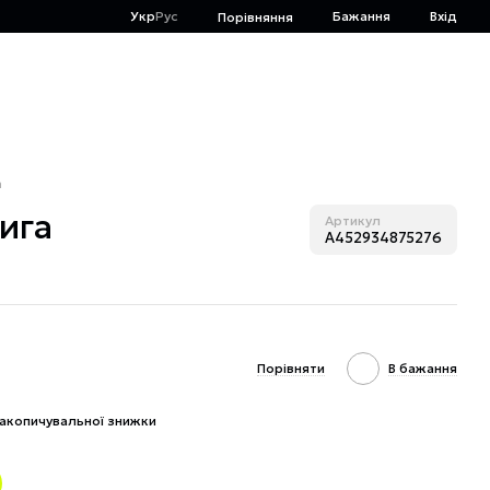
Укр
Рус
Бажання
Вхід
Порівняння
а
нига
Артикул
A452934875276
Порівняти
В бажання
акопичувальної знижки