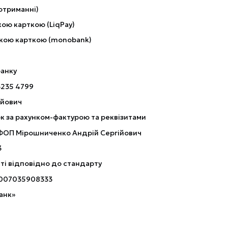
отриманні)
ою карткою (LiqPay)
кою карткою (monobank)
банку
3235 4799
ійович
к за рахунком-фактурою та реквізитами
 ФОП Мірошниченко Андрій Сергійович
3
ті відповідно до стандарту
007035908333
анк»