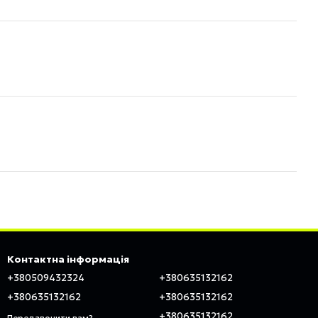
Контактна інформація
+380509432324
+380635132162
+380635132162
+380635132162
+380635132162
Передзвонити вам?