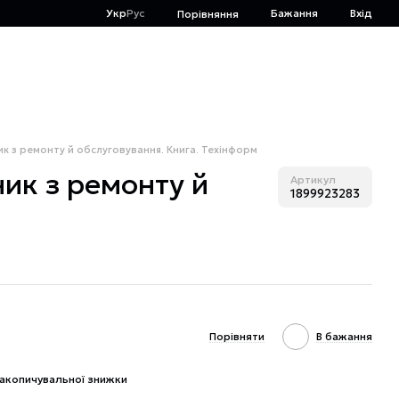
Укр
Рус
Бажання
Вхід
Порівняння
бник з ремонту й обслуговування. Книга. Техінформ
ник з ремонту й
Артикул
1899923283
Порівняти
В бажання
акопичувальної знижки