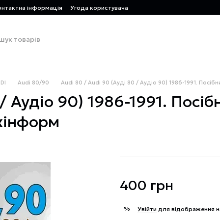
онтактна інформація
Угода користувача
DI
Audi 80/90
Audi 80 / Audi 90 (Ауді 80 / Аудіо 90) 1986-1991. Посі
 / Аудіо 90) 1986-1991. Посіб
ехінформ
400 грн
%
Увійти
для відображення н