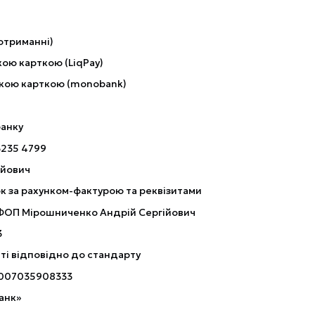
отриманні)
ою карткою (LiqPay)
кою карткою (monobank)
банку
3235 4799
ійович
к за рахунком-фактурою та реквізитами
 ФОП Мірошниченко Андрій Сергійович
3
ті відповідно до стандарту
007035908333
анк»