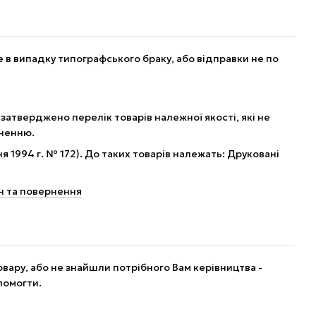
в випадку типографського браку, або відправки не по
 затверджено перелік товарів належної якості, які не
рненню.
я 1994 г. № 172). До таких товарів належать: Друковані
н та повернення
вару, або не знайшли потрібного Вам керівництва -
помогти.