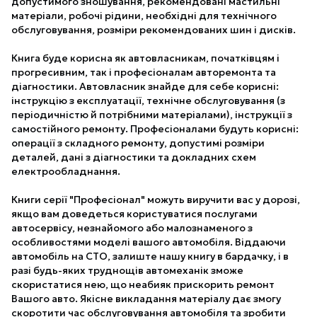
допустимого зношування, рекомендовані мастильні
матеріали, робочі рідини, необхідні для технічного
обслуговування, розміри рекомендованих шин і дисків.
Книга буде корисна як автовласникам, початківцям і
прогресивним, так і професіоналам авторемонта та
діагностики. Автовласник знайде для себе корисні:
інструкцію з експлуатації, технічне обслуговування (з
періодичністю й потрібними матеріалами), інструкції з
самостійного ремонту. Професіоналами будуть корисні:
операції з складного ремонту, допустимі розміри
деталей, дані з діагностики та докладних схем
електрообладнання.
Книги серії "Професіонал" можуть виручити вас у дорозі,
якщо вам доведеться користуватися послугами
автосервісу, незнайомого або малознаменого з
особливостями моделі вашого автомобіля. Віддаючи
автомобіль на СТО, залиште нашу книгу в бардачку, і в
разі будь-яких труднощів автомеханік зможе
скористатися нею, що неабияк прискорить ремонт
Вашого авто. Якісне викладання матеріалу дає змогу
скоротити час обслуговування автомобіля та зробити