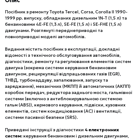
Опис
Посібник з ремонту Toyota Tercel, Corsa, Corolla II 1990-
1999 рр. випуску, обладнаних дизельним 1N-T (1,5 л) та
бензиновими 4E-FE (1,3 л), 5E-FE (1,5 л) і 5E-FHE (1,5 л)
двигунами. Розглянуті переднеприводні та
повноприводні моделі автомобілів.
Видання містить посібник з експлуатації, докладні
відомості з технічного обслуговування автомобілів,
діагностики, ремонту та регулювання елементів систем
двигуна (зокрема системи керування бензиновим
двигуном, рециркуляції відпрацьованих газів (EGR),
ТНВД, турбонаддуву, запалювання, запуску та
заряджання), механічних (МКПП) й автоматичних (АКПП)
коробок передач, редуктора заднього моста, гальмівної
системи (включно з антиблокирувальною системою
гальм (ABS)), кермового керування, підвіски, кузовних
елементів, систем кондиціювання (АС) і вентиляції,
системи пасивної безпеки (SRS).
Приведені інструкції з діагностики
4 електронних
систем:
керування бензиновим і дизельним двигунами,