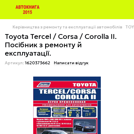
Керівництва з ремонту та експлуатації автомобілів
TOY
Toyota Tercel / Corsa / Corolla II.
Посібник з ремонту й
експлуатації.
Артикул:
1620373662
Написати відгук