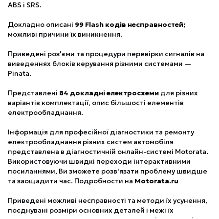
ABS і SRS.
Докладно описані
99 Flash кодів несправностей;
можливі причини їх виникнення.
Приведені роз'єми та процедури перевірки сигналів на
виведеннях блоків керування різними системами —
Pinata.
Представлені
84 докладні електросхеми
для різних
варіантів комплектації, опис більшості елементів
електрообладнання.
Інформація для професійної діагностики та ремонту
електрообладнання різних систем автомобіля
представлена в діагностичній онлайн-системі Motorata.
Використовуючи швидкі переходи інтерактивними
посиланнями, Ви зможете розв'язати проблему швидше
та заощадити час. Подробности на
Motorata.ru
Приведені можливі несправності та методи їх усунення,
поєднувані розміри основних деталей і межі їх