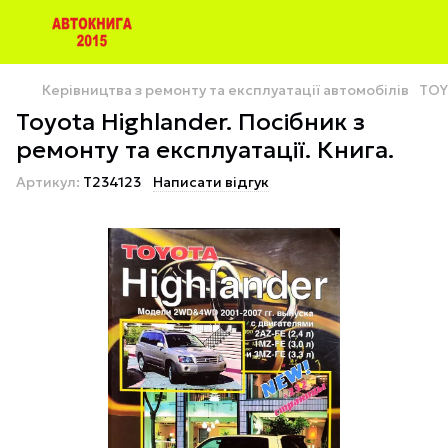
Керівництва з ремонту та експлуатації автомобілів
TOY
Toyota Highlander. Посібник з
ремонту та експлуатації. Книга.
Артикул:
T234123
Написати відгук