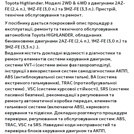
Toyota Highlander. Моделі 2WD & 4WD з двигунами 2AZ-
FE (2,4 л.), 1MZ-FE (3,0 л.) та 3MZ-FE (3,3 л.). Пристрій,
технічне обслуговування та ремонт.
У посібнику дається покроковий опис процедур з
експлуатації, ремонту та технічного обслуговування
автомобілів Toyota HIGHLANDER, обладнаних
бензиновими двигунами 2AZ-FE (2,4 л.), 1MZ-FE (3,0 л.) та
3MZ-FE (3,3 л.) .).
Видання містить докладні відомості з діагностики та
ремонту елементів системи керування двигуном,
системи VVT-i (системи зміни фаз газорозподілу),
інструкції з використання систем самодіагностики АКПП,
ABS (антиблокувальної системи гальм), ВА (система
екстреного гальмування), TRAC (протиобусувальної
системи) , VSC (системи курсової стійкості), SRS (системи
пасивної безпеки), рекомендації з регулювання та
ремонту автоматичної коробки передач, елементів
гальмівної системи (включаючи ABS), кермового
керування та підвіски. Докладно розглянуто процедури
перевірки, регулювання та обслуговування систем: ABS,
TRAC, VSC та SRS. Наведені коди несправностей та
перевірка блоків керування двигуном та АКПП,