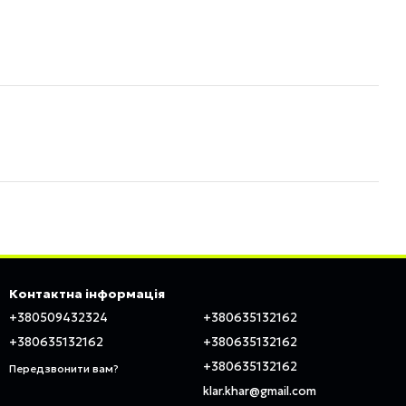
Контактна інформація
+380509432324
+380635132162
+380635132162
+380635132162
+380635132162
Передзвонити вам?
klar.khar@gmail.com