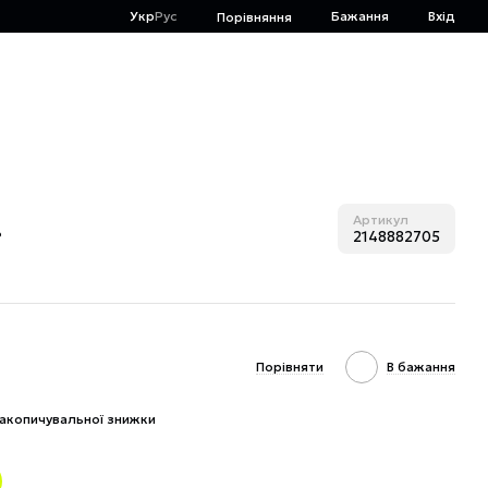
Укр
Рус
Бажання
Вхід
Порівняння
.
Артикул
2148882705
Порівняти
В бажання
акопичувальної знижки