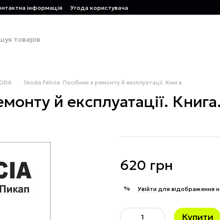
онтактна інформація
Угода користувача
KODA
Skoda Felicia. Посібник з ремонту й експлуатації. Книга.
ремонту й експлуатації. Книга
620 грн
%
Увійти
для відображення н
Купити