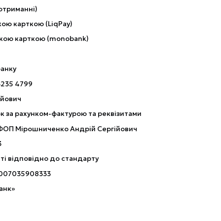
отриманні)
ою карткою (LiqPay)
кою карткою (monobank)
банку
3235 4799
ійович
к за рахунком-фактурою та реквізитами
 ФОП Мірошниченко Андрій Сергійович
3
ті відповідно до стандарту
007035908333
анк»