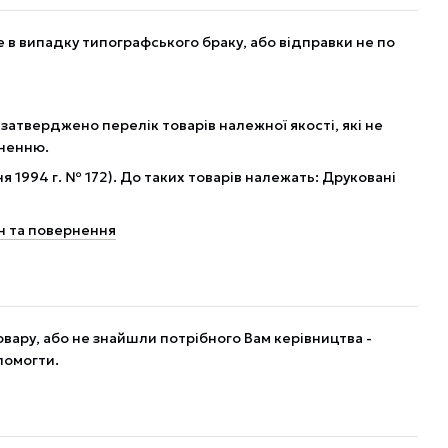
в випадку типографського браку, або відправки не по
 затверджено перелік товарів належної якості, які не
рненню.
я 1994 г. № 172). До таких товарів належать: Друковані
н та повернення
вару, або не знайшли потрібного Вам керівництва -
помогти.