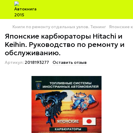
Книги по ремонту отдельных узлов. Тюнинг
Японские к
Японские карбюраторы Hitachi и
Keihin. Руководство по ремонту и
обслуживанию.
Артикул:
2018193277
Оставить отзыв