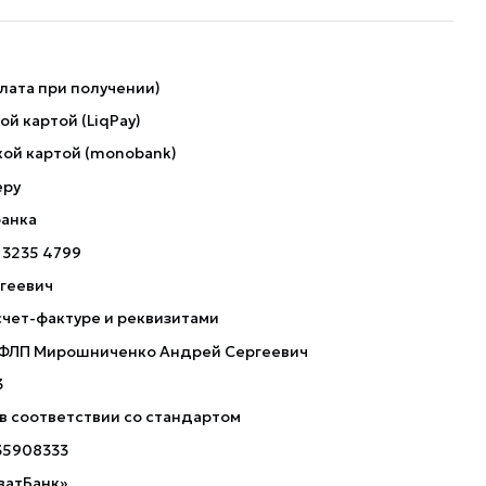
лата при получении)
й картой (LiqPay)
ой картой (monobank)
еру
банка
 3235 4799
геевич
счет-фактуре и реквизитами
 ФЛП Мирошниченко Андрей Сергеевич
3
 в соответствии со стандартом
35908333
ватБанк»