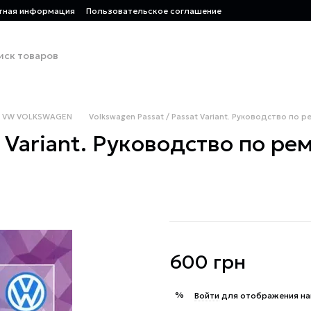
тная информация
Пользовательское соглашение
VW VOLKSWAGEN
Volkswagen Passat / Passat Variant. Руководство по р
t Variant. Руководство по ре
600 грн
%
Войти
для отображения на