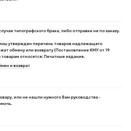
случае типографского брака, либо отправки не по заказу.
ины утвержден перечень товаров надлежащего
жат обмену или возврату (Постановление КМУ от 19
им товарам относятся: Печатные издания.
мен и возврат
овару, или не нашли нужного Вам руководства -
омочь.