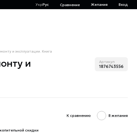
Укр
Рус
Желания
Вход
Сравнение
емонту и эксплуатации. Книга
монту и
Артикул
1876743556
К сравнению
В желания
копительной скидки