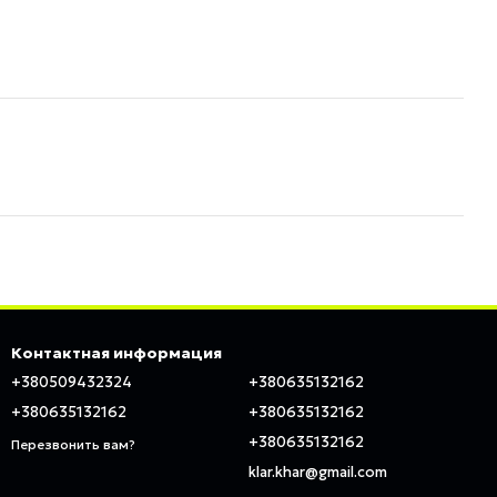
Контактная информация
+380509432324
+380635132162
+380635132162
+380635132162
+380635132162
Перезвонить вам?
klar.khar@gmail.com