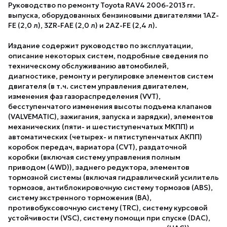
Руководство по ремонту Toyota RAV4 2006-2013 гг.
выпуска, оборудованных бензиновыми двигателями 1AZ-
FE (2,0 л), 3ZR-FAE (2,0 л) и 2AZ-FE (2,4 л).
Издание содержит руководство по эксплуатации,
описание некоторых систем, подробные сведения по
техническому обслуживанию автомобилей,
диагностике, ремонту и регулировке элементов систем
двигателя (в т.ч. систем управления двигателем,
изменения фаз газораспределения (VVT),
бесступенчатого изменения высоты подъема клапанов
(VALVEMATIC), зажигания, запуска и зарядки), элементов
механических (пяти- и шестиступенчатых МКПП) и
автоматических (четырех- и пятиступенчатых АКПП)
коробок передач, вариатора (CVT), раздаточной
коробки (включая систему управления полным
приводом (4WD)), заднего редуктора, элементов
тормозной системы (включая гидравлический усилитель
тормозов, антиблокировочную систему тормозов (ABS),
систему экстренного торможения (ВА),
противобуксовочную систему (TRC), систему курсовой
устойчивости (VSC), систему помощи при спуске (DAC),