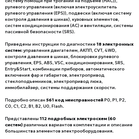
систему помощи при трогании на подъеме (НАС)),
рулевого управления (включая электроусилитель
рулевого управления (EPS)), подвески (включая систему
контроля давления в шинах), кузовных элементов,
систем кондиционирования (АС) и вентиляции, системы
пассивной безопасности (SRS).
Приведены инструкции по диагностике
18 электронных
систем:
управления двигателем, АКПП, CVT, 4WD,
контроля давления в шинах, блокировки рулевого
управления, EPS, ABS, VSC, кондиционирования, SRS,
Entry&Start, комбинации приборов, автоматического
включения фар и габаритов, электропривод
стеклоподъемников, электропривод люка,
иммобилайзер, системы поддержания скорости.
Подробно описан
561 код неисправностей
P0, P1, Р2,
C0, С1, С2, В1, В2, U0, Flash.
Представлены
112 подробных электросхем (60
систем)
различных вариантов комплектации и описание
большинства элементов электрооборудования.