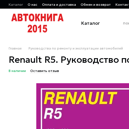
Перейти к основному контенту
Каталог
О нас
Оплата и доставка
Обмен и возврат
Контак
Каталог
Главная
Руководства по ремонту и эксплуатации автомобилей
Renault R5. Руководство 
В наличии
Оставить отзыв