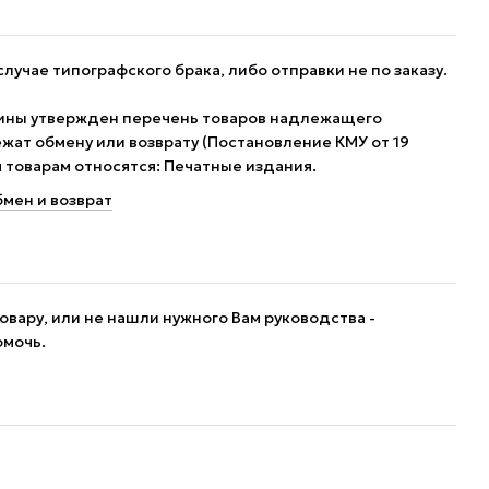
случае типографского брака, либо отправки не по заказу.
ины утвержден перечень товаров надлежащего
жат обмену или возврату (Постановление КМУ от 19
им товарам относятся: Печатные издания.
мен и возврат
овару, или не нашли нужного Вам руководства -
омочь.