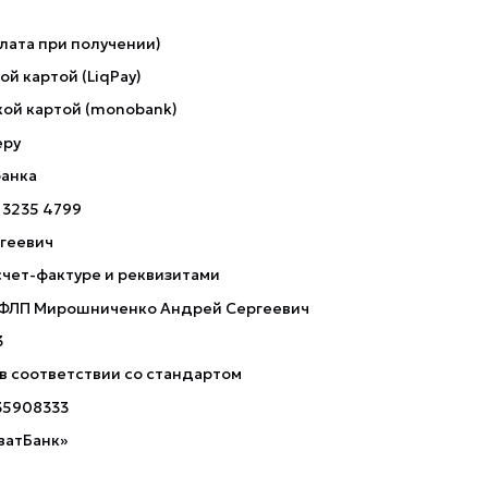
лата при получении)
й картой (LiqPay)
ой картой (monobank)
еру
банка
 3235 4799
геевич
счет-фактуре и реквизитами
 ФЛП Мирошниченко Андрей Сергеевич
3
 в соответствии со стандартом
35908333
ватБанк»