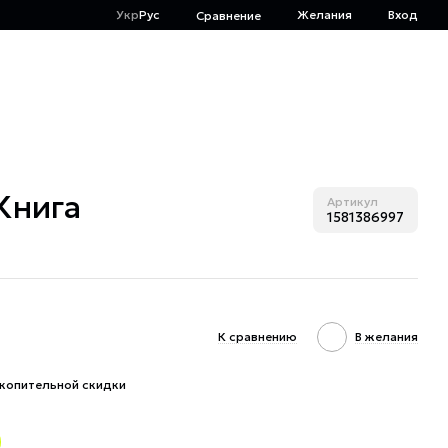
Укр
Рус
Желания
Вход
Сравнение
Книга
Артикул
1581386997
К сравнению
В желания
копительной скидки