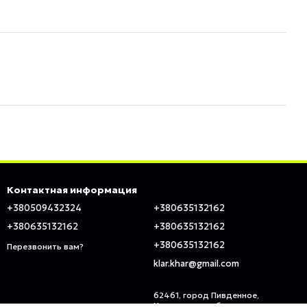
Контактная информация
+380509432324
+380635132162
+380635132162
+380635132162
+380635132162
Перезвонить вам?
klar.khar@gmail.com
62461, город Пивденное,
Харьковская область, ул.