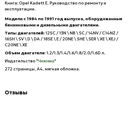
Книга: Opel Kadett Е. Руководство по ремонту и
эксплуатации.
Модели с 1984 по 1991 год выпуска, оборудованные
бензиновыми и дизельными двигателями.
Типы двигателей:
12SC / 13N \ NB \ SC / 14NV / C14NZ /
16SH \ SV \ D \ DA / 18SE \ E / 20NE \ SHE \ SER \ XE \ XEJ /
C20NE \ XE
Объем двигателя:
1.2/1.3/1.4/1.6/1.8/2.0/1.6D л.
Издательство "
"
Чижовка
272 страницы, А4, мягкая обложка.
Отзывы