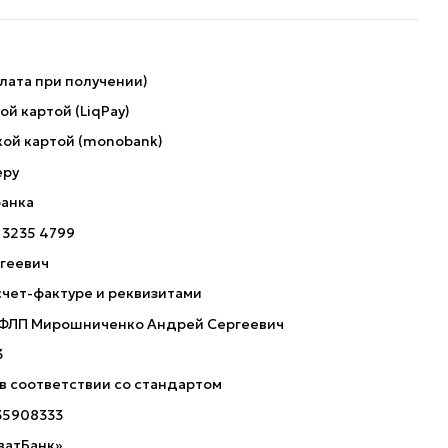
лата при получении)
й картой (LiqPay)
ой картой (monobank)
еру
банка
 3235 4799
геевич
счет-фактуре и реквизитами
 ФЛП Мирошниченко Андрей Сергеевич
3
 в соответствии со стандартом
35908333
ватБанк»