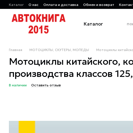
Перейти к основному контенту
Каталог
О нас
Оплата и доставка
Обмен и возврат
Контак
Каталог
Главная
МОТОЦИКЛЫ, СКУТЕРЫ, МОПЕДЫ
Мотоциклы китайског
Мотоциклы китайского, ко
производства классов 125, 
В наличии
Оставить отзыв