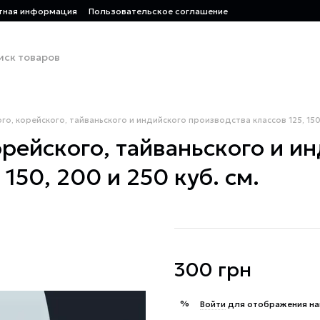
тная информация
Пользовательское соглашение
о, корейского, тайваньского и индийского производства классов 125, 150, 
рейского, тайваньского и и
150, 200 и 250 куб. см.
300 грн
%
Войти
для отображения на