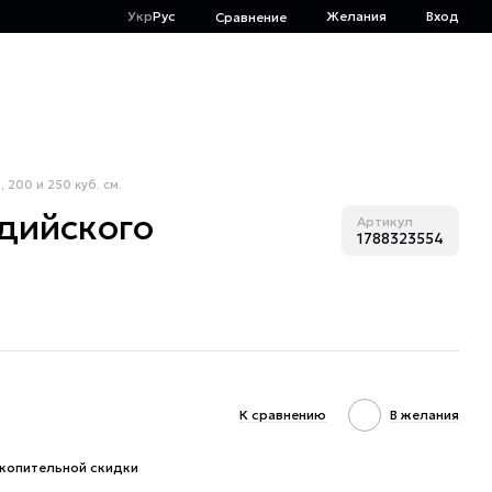
Укр
Рус
Желания
Вход
Сравнение
200 и 250 куб. см.
ндийского
Артикул
1788323554
К сравнению
В желания
копительной скидки