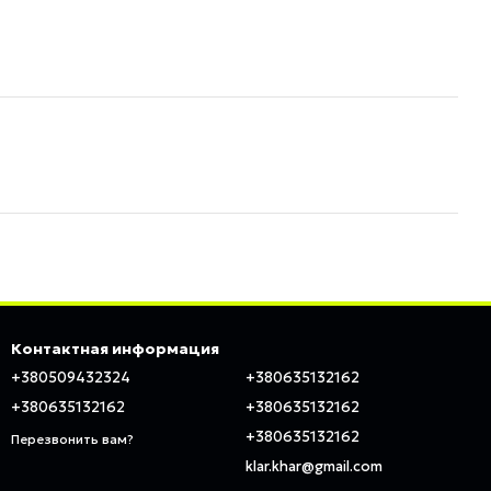
Контактная информация
+380509432324
+380635132162
+380635132162
+380635132162
+380635132162
Перезвонить вам?
klar.khar@gmail.com