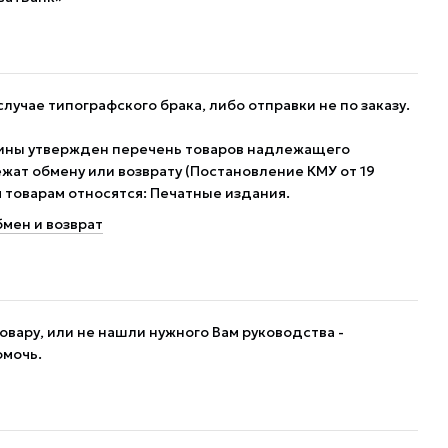
случае типографского брака, либо отправки не по заказу.
ины утвержден перечень товаров надлежащего
жат обмену или возврату (Постановление КМУ от 19
им товарам относятся: Печатные издания.
мен и возврат
овару, или не нашли нужного Вам руководства -
омочь.