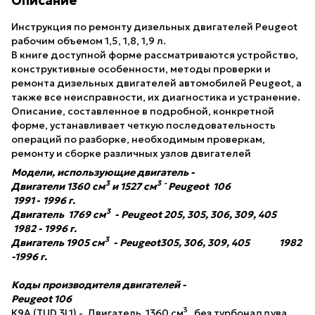
Описание
Инструкция по ремонту дизельных двигателей Peugeot
рабочим объемом 1,5, 1,8, 1,9 л.
В книге доступной форме рассматриваются устройство,
конструктивные особенности, методы проверки и
ремонта дизельных двигателей автомобилей Peugeot, а
также все неисправности, их диагностика и устранение.
Описание, составленное в подробной, конкретной
форме, устанавливает четкую последовательность
операций по разборке, необходимым проверкам,
ремонту и сборке различных узлов двигателей
Модели, использующие двигатель -
3
3 -
Двигатели
1360 см
и
1527
см
Peugeot 106
1991
-
1996 г.
3
Двигатель
1769
см
-
Peugeot 205, 305, 306,
309, 405
1982 - 1996 г.
3
Двигатель
1905
см
-
Peugeot305, 306, 309,
405 1982
-1996 г.
Коды производителя
двигателей -
Peugeot 106
3
К9А (TUD 3L1) - Двигатель 1360 см
без турбонаддува