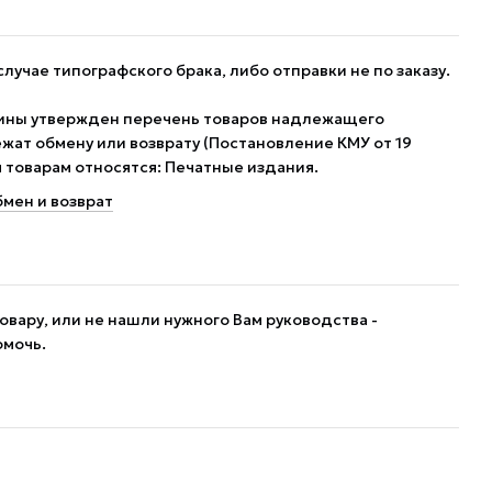
случае типографского брака, либо отправки не по заказу.
ины утвержден перечень товаров надлежащего
жат обмену или возврату (Постановление КМУ от 19
им товарам относятся: Печатные издания.
мен и возврат
овару, или не нашли нужного Вам руководства -
омочь.