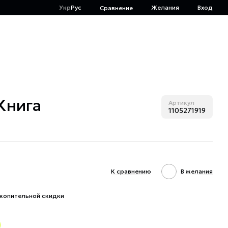
Укр
Рус
Желания
Вход
Сравнение
Книга
Артикул
1105271919
К сравнению
В желания
копительной скидки