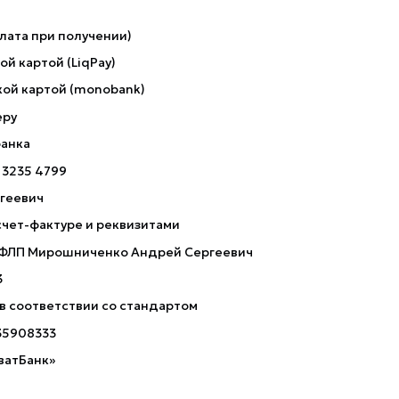
лата при получении)
й картой (LiqPay)
ой картой (monobank)
еру
банка
 3235 4799
геевич
счет-фактуре и реквизитами
 ФЛП Мирошниченко Андрей Сергеевич
3
 в соответствии со стандартом
35908333
ватБанк»