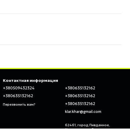
Контактная информация
+380509432324
+380635132162
+380635132162
+380635132162
+380635132162
Перезвонить вам?
klar.khar@gmail.com
62461, город Пивденное,
Харьковская область, ул.